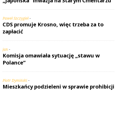
„Japońska” inwazja na Starym Cmentarzu
-
Paweł Szczygieł
CDS promuje Krosno, więc trzeba za to
zapłacić
-
jan
Komisja omawiała sytuację „stawu w
Polance”
-
Piotr Dymiński
Mieszkańcy podzieleni w sprawie prohibicji