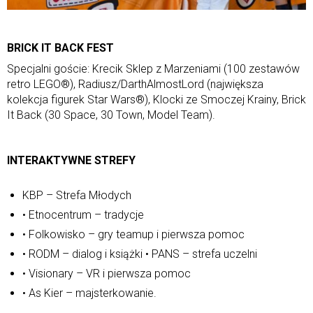
BRICK IT BACK FEST
Specjalni goście: Krecik Sklep z Marzeniami (100 zestawów
retro LEGO®), Radiusz/DarthAlmostLord (największa
kolekcja figurek Star Wars®), Klocki ze Smoczej Krainy, Brick
It Back (30 Space, 30 Town, Model Team).
INTERAKTYWNE STREFY
KBP – Strefa Młodych
• Etnocentrum – tradycje
• Folkowisko – gry teamup i pierwsza pomoc
• RODM – dialog i książki • PANS – strefa uczelni
• Visionary – VR i pierwsza pomoc
• As Kier – majsterkowanie.