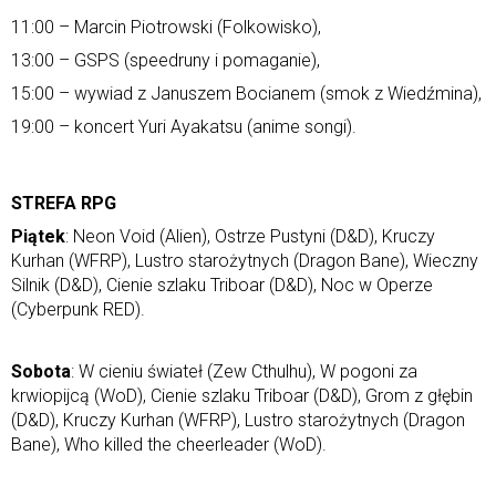
11:00 – Marcin Piotrowski (Folkowisko),
13:00 – GSPS (speedruny i pomaganie),
15:00 – wywiad z Januszem Bocianem (smok z Wiedźmina),
19:00 – koncert Yuri Ayakatsu (anime songi).
STREFA RPG
Piątek
: Neon Void (Alien), Ostrze Pustyni (D&D), Kruczy
Kurhan (WFRP), Lustro starożytnych (Dragon Bane), Wieczny
Silnik (D&D), Cienie szlaku Triboar (D&D), Noc w Operze
(Cyberpunk RED).
Sobota
: W cieniu świateł (Zew Cthulhu), W pogoni za
krwiopijcą (WoD), Cienie szlaku Triboar (D&D), Grom z głębin
(D&D), Kruczy Kurhan (WFRP), Lustro starożytnych (Dragon
Bane), Who killed the cheerleader (WoD).