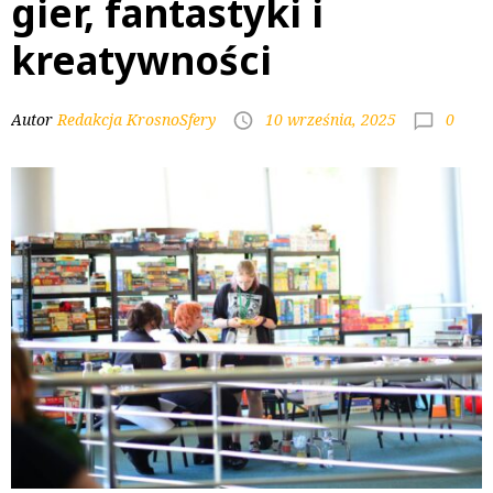
gier, fantastyki i
kreatywności
0
Autor
Redakcja KrosnoSfery
10 września, 2025