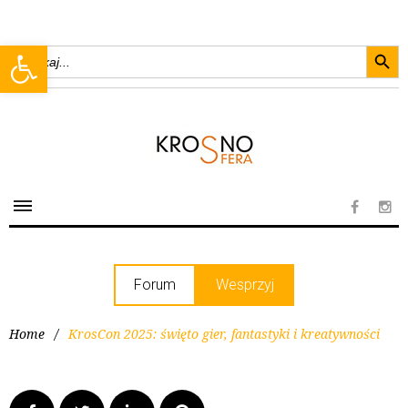
Searc
Open toolbar
Search
for:
Forum
Wesprzyj
Home
/
KrosCon 2025: święto gier, fantastyki i kreatywności