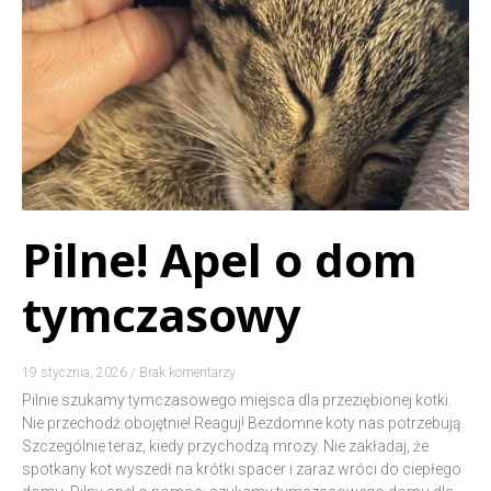
Pilne! Apel o dom
tymczasowy
19 stycznia, 2026
Brak komentarzy
Pilnie szukamy tymczasowego miejsca dla przeziębionej kotki.
Nie przechodź obojętnie! Reaguj! Bezdomne koty nas potrzebują.
Szczególnie teraz, kiedy przychodzą mrozy. Nie zakładaj, że
spotkany kot wyszedł na krótki spacer i zaraz wróci do ciepłego