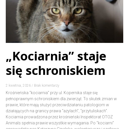
„Kociarnia” staje
się schroniskiem
2 kwietnia, 2026
Brak komentarzy
Krośnieńska “kociarnia” przy ul. Kopernika staje się
pełnoprawnym schroniskiem dla zwierząt. To skutek zmian w
prawie, które mają służyć przeciwdziałaniu patologiom w
działających na granicy prawa “azylach”, “przytuliskach”.
Kociarnia prowadzona przez krośnieński Inspektorat OTOZ
Animals spełnia prawie wszystkie wymagania. Po “kociarni”