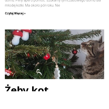
domu. Pilny apel o pomoc: szukamy tymczasowego domu dla
młodej kotki. Ma około pół roku. Nie
Czytaj Więcej »
Żeby kot
bezpieczne święta