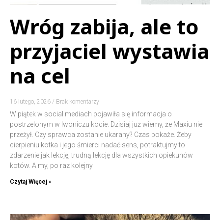
Wróg zabija, ale to
przyjaciel wystawia
na cel
16 lutego, 2026
Brak komentarzy
W piątek w social mediach pojawiła się informacja o
postrzelonym w Iwoniczu kocie. Dzisiaj już wiemy, że Maxiu nie
przeżył. Czy sprawca zostanie ukarany? Czas pokaże. Żeby
cierpieniu kotka i jego śmierci nadać sens, potraktujmy to
zdarzenie jak lekcję, trudną lekcję dla wszystkich opiekunów
kotów. A my, po raz kolejny
Czytaj Więcej »