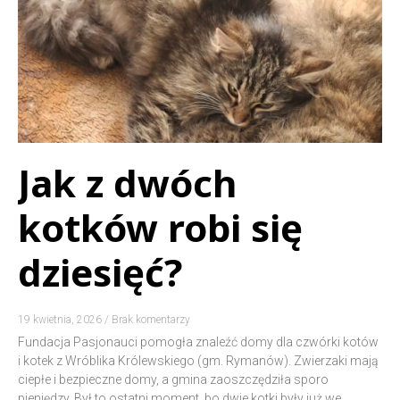
Jak z dwóch
kotków robi się
dziesięć?
19 kwietnia, 2026
Brak komentarzy
Fundacja Pasjonauci pomogła znaleźć domy dla czwórki kotów
i kotek z Wróblika Królewskiego (gm. Rymanów). Zwierzaki mają
ciepłe i bezpieczne domy, a gmina zaoszczędziła sporo
pieniędzy. Był to ostatni moment, bo dwie kotki były już we