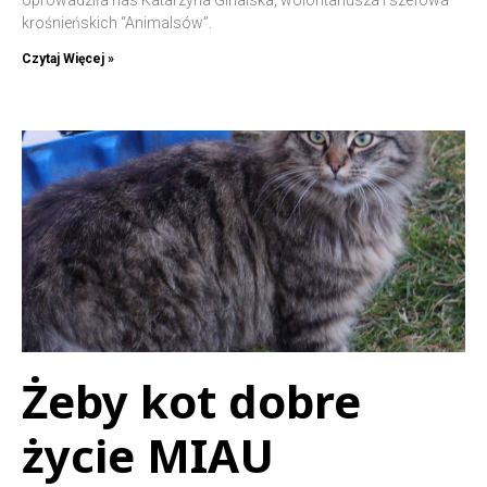
oprowadziła nas Katarzyna Ginalska, wolontariusza i szefowa
krośnieńskich “Animalsów”.
Czytaj Więcej »
Żeby kot dobre
życie MIAU