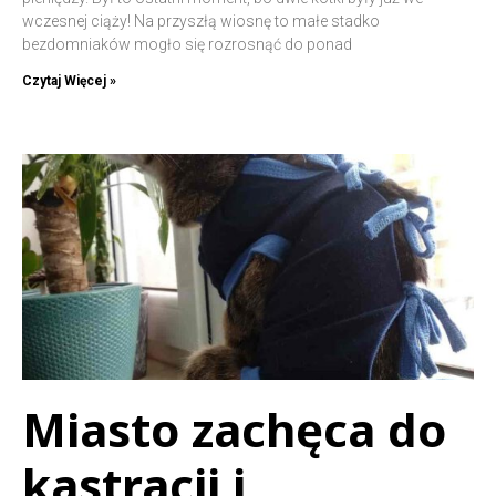
wczesnej ciąży! Na przyszłą wiosnę to małe stadko
bezdomniaków mogło się rozrosnąć do ponad
Czytaj Więcej »
Miasto zachęca do
kastracji i