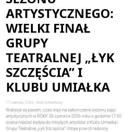
ARTYSTYCZNEGO:
WIELKI FINAŁ
GRUPY
TEATRALNEJ „ŁYK
SZCZĘŚCIA” I
KLUBU UMIAŁKA
17 czerwca, 2026
Brak komentarzy
Wakacje za pasem, czas więc na zakończenie sezonu zajęć
artystycznych w RCKP. 26 czerwca 2026 roku o godzinie 17.00
scena należeć będzie do młodych artystów z Klubu Umiałka i
Grupy Teatralnej „Łyk Szczęścia” Ustaje powoli radosny