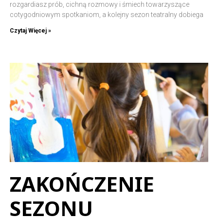
rozgardiasz prób, cichną rozmowy i śmiech towarzyszące
cotygodniowym spotkaniom, a kolejny sezon teatralny dobiega
Czytaj Więcej »
ZAKOŃCZENIE
SEZONU