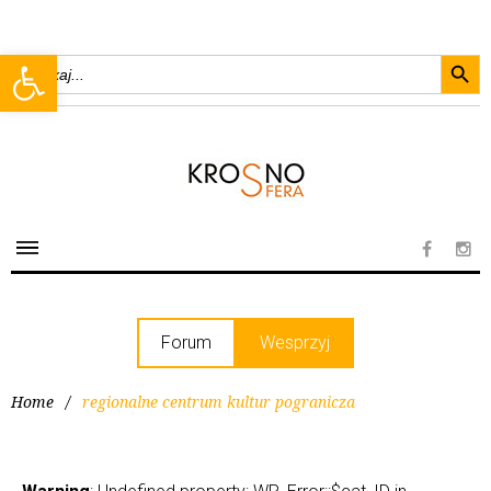
Searc
Open toolbar
Search
for:
Forum
Wesprzyj
Home
/
regionalne centrum kultur pogranicza