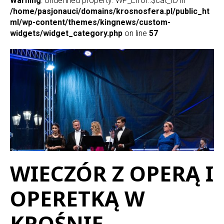
Warning
: Undefined property: WP_Error::$cat_ID in
/home/pasjonauci/domains/krosnosfera.pl/public_ht
ml/wp-content/themes/kingnews/custom-
widgets/widget_category.php
on line
57
WIECZÓR Z OPERĄ I
OPERETKĄ W
KROŚNIE