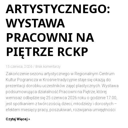
ARTYSTYCZNEGO:
WYSTAWA
PRACOWNI NA
PIĘTRZE RCKP
15 czerwca, 2026
Brak komentarzy
Zakończenie sezonu artystycznego w Regionalnym Centrum
Kultur Pogranicza w Krośnie tradycyjnie staje się okazją do
prezentacji dorobku uczestników zajęć plastycznych. Wystawa
podsumowująca działalność Pracowni na Piętrze, której
wernisaż odbędzie się 25 czerwca 2026 roku o godzinie 17.00,
jest spotkaniem z twórczością dzieci, młodzieży i dorosłych –
efektem miesięcy pracy, poszukiwań, rozwijania umiejętności
Czytaj Więcej »