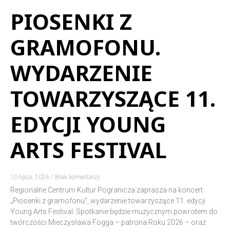
PIOSENKI Z
GRAMOFONU.
WYDARZENIE
TOWARZYSZĄCE 11.
EDYCJI YOUNG
ARTS FESTIVAL
10 lipca, 2026
Brak komentarzy
Regionalne Centrum Kultur Pogranicza zaprasza na koncert
„Piosenki z gramofonu”, wydarzenie towarzyszące 11. edycji
Young Arts Festival. Spotkanie będzie muzycznym powrotem do
twórczości Mieczysława Fogga – patrona Roku 2026 – oraz