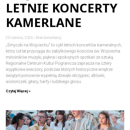
LETNIE KONCERTY
KAMERLANE
29 czerwca, 2026
Brak komentarzy
„Smyczki na Wojciechu” to cykl letnich koncertów kameralnych,
który od lat przyciąga do zabytkowego kościoła św. Wojciecha
miłośników muzyki, piękna i spokojnych spotkań ze sztuką.
Regionalne Centrum Kultur Pogranicza zaprasza na cztery
wyjątkowe wieczory, podczas których historyczne wnętrze
świątyni ponownie wypełnią dźwięki skrzypiec, altówki,
wiolonczeli, gitary, harfy i ludzkiego głosu.
Czytaj Więcej »