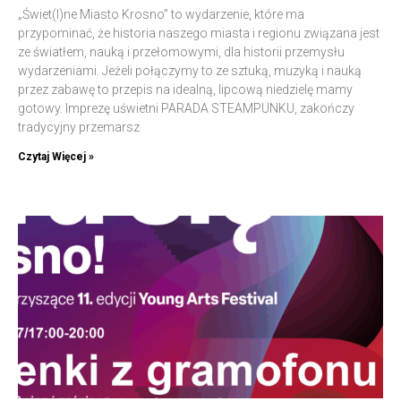
„Świet(l)ne Miasto Krosno” to wydarzenie, które ma
przypominać, że historia naszego miasta i regionu związana jest
ze światłem, nauką i przełomowymi, dla historii przemysłu
wydarzeniami. Jeżeli połączymy to ze sztuką, muzyką i nauką
przez zabawę to przepis na idealną, lipcową niedzielę mamy
gotowy. Imprezę uświetni PARADA STEAMPUNKU, zakończy
tradycyjny przemarsz
Czytaj Więcej »