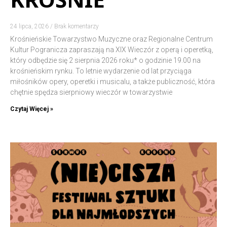
24 lipca, 2026
Brak komentarzy
Krośnieńskie Towarzystwo Muzyczne oraz Regionalne Centrum
Kultur Pogranicza zapraszają na XIX Wieczór z operą i operetką,
który odbędzie się 2 sierpnia 2026 roku* o godzinie 19.00 na
krośnieńskim rynku. To letnie wydarzenie od lat przyciąga
miłośników opery, operetki i musicalu, a także publiczność, która
chętnie spędza sierpniowy wieczór w towarzystwie
Czytaj Więcej »