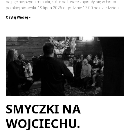
najpiękniejszych melodii, które na trwałe zapisały się w historii
polskiej piosenki. 19 lipca 2026 o godzinie 17.00 na dziedzińcu
Czytaj Więcej »
SMYCZKI NA
WOJCIECHU.