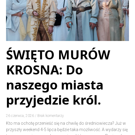
ŚWIĘTO MURÓW
KROSNA: Do
naszego miasta
przyjedzie król.
26 czerwca, 2026
Brak komentarzy
Kto ma ochotę przenieść się na chwilę do średniowiecza? Już w
przyszły weekend 4-5 lipca będzie taka możliwość. A wydarzy się