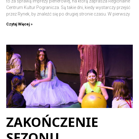
to za sprawą imprezy plenerowej, na którą zaprasza Regionalne
Centrum Kultur Pogranicza. Są takie dni, kiedy wystarczy przejść
przez Rynek, by znaleźć się po drugiej stronie czasu. W pierwszy
Czytaj Więcej »
ZAKOŃCZENIE
SEZONU