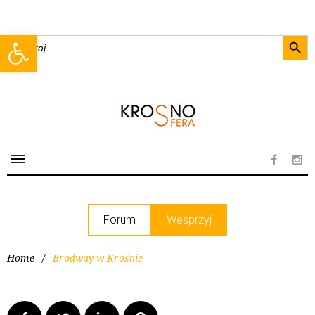
Searc
Open toolbar
Search
for:
Forum
Wesprzyj
Home
/
Brodway w Krośnie