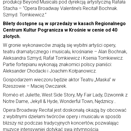
produkcji Beyond Musicals pod dyrekcją artystyczną Rafała
Stacha – “Opera Broadway Valentine’s Recital! Bochnak.
Szmyd. Tomkiewicz.”
Bilety dostępne są w sprzedaży w kasach Regionalnego
Centrum Kultur Pogranicza w Krośnie w cenie od 40
złotych.
W gronie wykonawców znajdą się wybitni artyści opery,
teatru dramatycznego i musicalu, krośnianie – Alan Bochnak,
Aleksandra Szmyd, Rafał Tomkiewicz i Ksenia Tomkiewicz.
Partie fortepianu wykonają znakomici polscy pianiści:
Aleksander Chodacki i Joachim Kołpanowicz.
Gospodarzem wieczoru będzie aktor Teatru „Maska” w
Rzeszowie – Maciej Owczarek.
Roméo et Juliette, West Side Story, My Fair Lady, Dzwonnik z
Notre Dame, Jekyll & Hyde, Wonderful Town, Nędznicy…
Opera Broadway Recital jest doskonałą okazją by obcować
z wybitnymi dziełami twórców opery i musicalu w sposób
bliższy niż podczas tradycyjnych koncertów, pozwalając
muzyce intensywniej dotykać swą intymnością