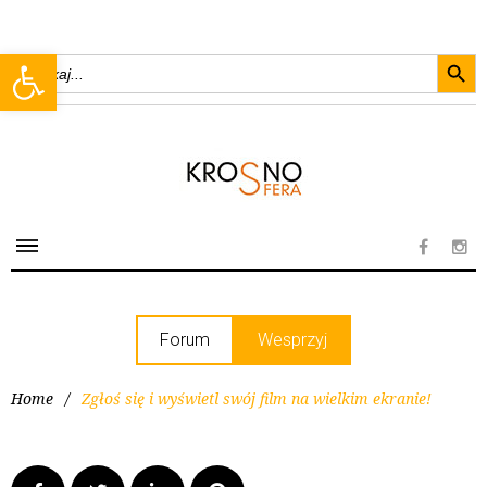
Searc
Open toolbar
Search
for:
Forum
Wesprzyj
Home
/
Zgłoś się i wyświetl swój film na wielkim ekranie!