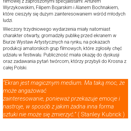
filmowej z zaproszonymi specjalistami: Arturem
Wyrzykowskim, Filipem Bojarskim i Alanem Bochnakiem,
które cieszyły się dużym zainteresowaniem wśród młodych
ludzi.
Wieczory trzydniowego wydarzenia miały natomiast
charakter otwarty, gromadziły publikę przed ekranem w
Biurze Wystaw Artystycznych na rynku, na pokazach
produkcji amatorskich grup filmowych, które zgłosiły chęć
udziału w festiwalu. Publiczność miała okazję do dyskusji
oraz zadawania pytań twórcom, którzy przybyli do Krosna z
całej Polski.
“Ekran jest magicznym medium. Ma taką moc, że
może angażować
zainteresowanie, ponieważ przekazuje emocje i
nastroje, w sposób z jakim żadna inna forma
sztuki nie może się zmierzyć.”
( Stanley Kubrick )