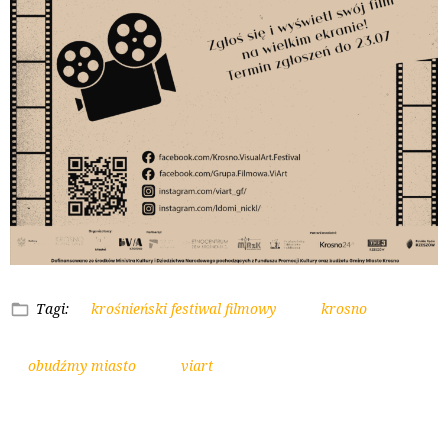
Tagi:
krośnieński festiwal filmowy
krosno
obudźmy miasto
viart