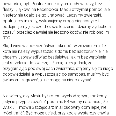
pewnością byli. Postrzelone koty umierały w ciszy, bez
fleszy i „lajków” na Facebooku. Maxiu otrzymał pomoc, ale
niestety nie udało się go uratować. Leczymy zwierzaki,
opatrujemy im rany, wykonujemy drogą diagnostykę i
podejmujemy jeszcze droższe leczenie. Idziemy z „duchem
czasu”, przecież dawniej nie leczono kotów, nie robiono im
RTG.
Skąd więc w społeczeństwie taki opór w zrozumieniu, że
kota nie należy wypuszczać z domu bez nadzoru? Nie, nie
chcemy usprawiedliwiać bestialstwa, jakim bez wątpienia
jest strzelanie do zwierząt. Pamiętajmy jednak, że
przygarniając pod swój dach zwierzaka, stajemy się za niego
odpowiedzialni, a wypuszczając go samopas, musimy być
świadomi zagrożeń, jakie mogą na niego czyhać.
Nie wiemy, czy Maxiu był kotem wychodzącym, możemy
jedynie przypuszczać. Z posta na FB wiemy natomiast, że
„Maxiu – mówili Szczęściarz miał cudowny dom lepiej nie
mógł trafić”. Być może uciekł, przy kocie wystarczy chwila