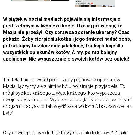
W piątek w social mediach pojawiła się informacja o
postrzelonym w Iwoniczu kocie. Dzisiaj już wiemy, że
Maxiu nie przeżył. Czy sprawca zostanie ukarany? Czas
pokaże. Żeby cierpieniu kotka i jego śmierci nadać sens,
potraktujmy to zdarzenie jak lekcję, trudną lekcję dla
wszystkich opiekunów kotów. A my, po raz kolejny
apelujemy: Nie wypuszczajcie swoich kotów bez opieki!
Ten tekst nie powstał po to, żeby piętnować opiekunów
Maxia, łączymy się z nimi w bólu po stracie przyjaciela. To
mógł być kot każdego z Was, każdego, kto wypuszcza
swoje koty samopas. Wypuszcza bo „koty chodzą własnymi
drogami”, bo „jak to tak więzić kota w domu”, bo „zawsze tak
było”.
Czy dawniej nie było ludzi, którzy strzelali do kotów? Z całą