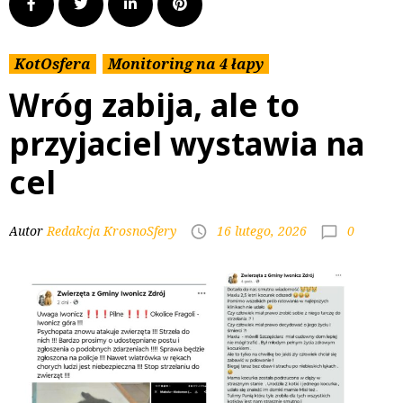
KotOsfera
Monitoring na 4 łapy
Wróg zabija, ale to
przyjaciel wystawia na
cel
0
Autor
Redakcja KrosnoSfery
16 lutego, 2026