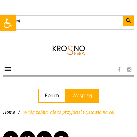
Searc
Open toolbar
Search
for:
Forum
Wesprzyj
Home
/
Wróg zabija, ale to przyjaciel wystawia na cel