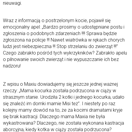
nieuwagi.
Wraz z informacją o postrzelonym kocie, pojawił się
emocjonalny apel: „Bardzo prosimy o udostępniane postu i
zgłoszenia o podobnych zdarzeniach !!!! Sprawa będzie
zgłoszona na policje !!! Nawet wiatrówka w rękach chorych
ludzi jest niebezpieczna !!! Stop strzelaniu do zwierząt !!!”
Czego zabrakło pośród tych wykrzykników? Zabrakło apelu
o pilnowanie swoich zwierząt i nie wypuszczanie ich bez
nadzoru!
Z wpisu o Maxiu dowiadujemy się jeszcze jednej ważnej
rzeczy: „Mama kocurka została podrzucona w ciąży w
strasznym stanie. Urodziła 2 kotki i jednego kocurka, udało
się znaleźć im domki mamie Misi też”. I niestety po raz
kolejny mamy dowód na to, że za kocimi dramatami kryje
się brak kastracji. Dlaczego mama Maxia nie była
wykastrowana? Dlaczego, nie została wykonana kastracja
aborcyjna, kiedy kotka w ciąży została podrzucona?