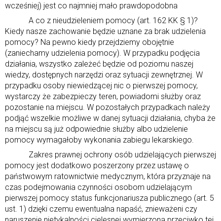
wcześniej) jest co najmniej mało prawdopodobna
A co z nieudzieleniem pomocy (art. 162 KK § 1)?
Kiedy nasze zachowanie będzie uznane za brak udzielenia
pomocy? Na pewno kiedy przejdziemy obojętnie
(zaniechamy udzielenia pomocy). W przypadku podjęcia
działania, wszystko zależeć będzie od poziomu naszej
wiedzy, dostępnych narzędzi oraz sytuacji zewnętrznej. W
przypadku osoby niewiedzącej nic o pierwszej pomocy,
wystarczy że zabezpieczy teren, powiadomi służby oraz
pozostanie na miejscu. W pozostałych przypadkach należy
podjąć wszelkie możliwe w danej sytuacji działania, chyba że
na miejscu są już odpowiednie służby albo udzielenie
pomocy wymagałoby wykonania zabiegu lekarskiego.
Zakres prawnej ochrony osób udzielających pierwszej
pomocy jest dodatkowo poszerzony przez ustawę o
państwowym ratownictwie medycznym, która przyznaje na
czas podejmowania czynności osobom udzielającym
pierwszej pomocy status funkcjonariusza publicznego (art. 5
ust. 1) dzięki czemu ewentualna napaść, znieważeni czy
naruszenie nietykalności cielesnej wymierzona przeciwko tej