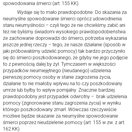
spowodowania śmierci (art. 155 KK).
Wydaje się to mało prawdopodobne. Do skazania za
nieumyślne spowodowanie śmierci oprócz udowodnienia
stanu nieumyślności – czyli tego że nie chcieliśmy zabić ani
też nie byliśmy świadomi wysokiego prawdopodobieństwa
że zachowanie doprowadzi do śmierci, potrzeba wykazania
jeszcze jednej rzeczy – tego, że nasze działanie (sposób w
jaki próbowaliśmy udzielić pomocy) tak bardzo przyczyniło
się do śmierci poszkodowanego, że gdyby nie jego podjęcie
to z pewnością dalej by żył. Tymczasem w większości
przypadków nieumiejętnego (nieudanego) udzielenia
pierwszej pomocy osoby w stanie zagrożenia życia,
działanie to nie miałoby wpływu na to czy poszkodowany
umrze lub byłby to wpływ pomijalny. Znacznie bardziej
prawdopodobny jest przypadek odwrotny – brak udzielenia
pomocy (zignorowanie stanu zagrożenia życia) w wyniku
którego poszkodowany zmarł. Wówczas rzeczywiście
możliwe będzie skazanie za nieumyślne spowodowanie
śmierci poprzez nieudzielenie pomocy (art. 155 w zw. z art.
162 KK).