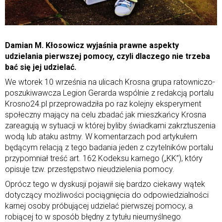
Damian M. Kłosowicz wyjaśnia prawne aspekty
udzielania pierwszej pomocy, czyli dlaczego nie trzeba
bać się jej udzielać.
We wtorek 10 września na ulicach Krosna grupa ratowniczo-
poszukiwawcza Legion Gerarda wspólnie z redakcją portalu
Krosno24.pl przeprowadziła po raz kolejny eksperyment
społeczny mający na celu zbadać jak mieszkańcy Krosna
zareagują w sytuacji w której byliby świadkami zakrztuszenia
wodą lub ataku astmy. W komentarzach pod artykułem
będącym relacją z tego badania jeden z czytelników portalu
przypomniał treść art. 162 Kodeksu karnego („KK”), który
opisuje tzw. przestępstwo nieudzielenia pomocy.
Oprócz tego w dyskusji pojawił się bardzo ciekawy wątek
dotyczący możliwości pociągnięcia do odpowiedzialności
karnej osoby próbującej udzielać pierwszej pomocy, a
robiącej to w sposób błędny z tytułu nieumyślnego