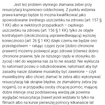
Jest też problem słynnego złamania żeber przy
resuscytacji krążeniowo-oddechowej. Z punktu widzenia
prawa karnego będzie to można kwalifikować jako
spowodowanie średniego uszczerbku na zdrowiu (art. 157 §
1 KK) albo w niektórych przypadkach – ciężkiego
uszczerbku na zdrowiu (art. 156 § 1 KK), tylko że objęte
kontratypem (okolicznością usprawiedliwiającą) wyższej
konieczności (art. 26 § 1 KK) dzięki czemu nie będzie ono
przestępstwem – ratując czyjeś życie (dobro chronione
prawem) możemy poświęcić jego zdrowie (również dobro
chronione prawnie, tyle że niższego rzędu w stosunku do
życia) i nikt do więzienia nas za to nie wsadzi. Nie wyklucza
to natomiast pozwu o odszkodowanie, natomiast aby był
zasadny nasze działanie musiałoby być zawinione – czyli
musielibyśmy albo chcieć złamać te żebra albo wykonywać
resuscytację tak skrajnie błędnie, że złamaliśmy żebra (np.
nogami), co w przypadku osoby chcącej pomóc, mającej
dobre intencje oraz podstawową wiedzę jak powinna
wyglądać resuscytacja (nawet jeżeli widziała to tylko na
filmach albo na kursie pierwszej pomocy kilkanaście lat