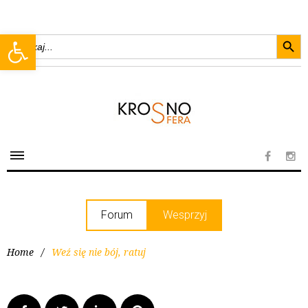
Searc
Open toolbar
Search
for:
Forum
Wesprzyj
Home
/
Weź się nie bój, ratuj