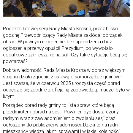
Podczas lutowej sesji Rady Miasta Krosna, przez blisko
godzinę Przewodniczący Rady Miasta zakłócał porządek
obrad. W pewnym momencie, bez uprzedzenia i bez
ogłoszenia przerwy opuścił Prezydium, co wywołało
dodatkowe zamieszanie na sali. Czy takie sytuacje będą się
powtarzać?
Dobra wiadomość! Rada Miasta Krosna w coraz większym
stopniu działa zgodnie z ustawą o samorządzie gminnym.
Jest szansa, że w czerwcu 2025 uroczysta część obrad
odbędzie się zgodnie z oficjalną zapowiedzią. Inaczej było w
lutym.
Porządek obrad rady gminy to lista spraw, które będą
przedmiotem obrad na sesji. Powinien być dostarczony
radnym wraz z zawiadomieniem o zwołaniu sesji oraz
ogłoszony do publicznej wiadomości. Dzięki temu radni i
mieszkańcy wiedzą jakimi sprawami i w jakiej kolejności