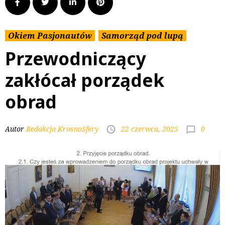
Okiem Pasjonautów
Samorząd pod lupą
Przewodniczący
zakłócał porządek
obrad
0
Autor
Redakcja KrosnoSfery
22 czerwca, 2025