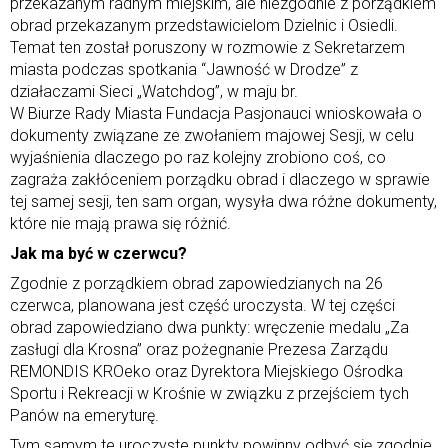
przekazanym radnym miejskim, ale niezgodnie z porządkiem
obrad przekazanym przedstawicielom Dzielnic i Osiedli.
Temat ten został poruszony w rozmowie z Sekretarzem
miasta podczas spotkania “Jawność w Drodze” z
działaczami Sieci „Watchdog”, w maju br.
W Biurze Rady Miasta Fundacja Pasjonauci wnioskowała o
dokumenty związane ze zwołaniem majowej Sesji, w celu
wyjaśnienia dlaczego po raz kolejny zrobiono coś, co
zagraża zakłóceniem porządku obrad i dlaczego w sprawie
tej samej sesji, ten sam organ, wysyła dwa różne dokumenty,
które nie mają prawa się różnić.
Jak ma być w czerwcu?
Zgodnie z porządkiem obrad zapowiedzianych na 26
czerwca, planowana jest część uroczysta. W tej części
obrad zapowiedziano dwa punkty: wręczenie medalu „Za
zasługi dla Krosna” oraz pożegnanie Prezesa Zarządu
REMONDIS KROeko oraz Dyrektora Miejskiego Ośrodka
Sportu i Rekreacji w Krośnie w związku z przejściem tych
Panów na emeryturę.
Tym samym te uroczyste punkty powinny odbyć się zgodnie