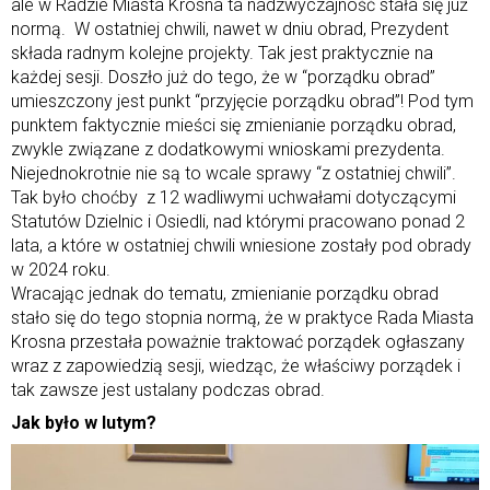
ale w Radzie Miasta Krosna ta nadzwyczajność stała się już
normą. W ostatniej chwili, nawet w dniu obrad, Prezydent
składa radnym kolejne projekty. Tak jest praktycznie na
każdej sesji. Doszło już do tego, że w “porządku obrad”
umieszczony jest punkt “przyjęcie porządku obrad”! Pod tym
punktem faktycznie mieści się zmienianie porządku obrad,
zwykle związane z dodatkowymi wnioskami prezydenta.
Niejednokrotnie nie są to wcale sprawy “z ostatniej chwili”.
Tak było choćby z 12 wadliwymi uchwałami dotyczącymi
Statutów Dzielnic i Osiedli, nad którymi pracowano ponad 2
lata, a które w ostatniej chwili wniesione zostały pod obrady
w 2024 roku.
Wracając jednak do tematu, zmienianie porządku obrad
stało się do tego stopnia normą, że w praktyce Rada Miasta
Krosna przestała poważnie traktować porządek ogłaszany
wraz z zapowiedzią sesji, wiedząc, że właściwy porządek i
tak zawsze jest ustalany podczas obrad.
Jak było w lutym?