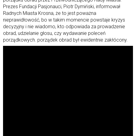
Prezes Fundacji Pasjonauci, Piotr Dymiński, informował
Radnych Miasta Krosna, że to jest poważna
nieprawidłowość, bo w takim momencie powstaje kryzys
decyzyjny i nie wiadomo, kto odpowiada za prowadzenie
obrad, udzielanie głosu, czy wydawanie poleceń
porządkowych. porządek obrad był ewidentnie zakłócony.