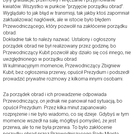
kwiatów. Wszystko w punkcie “przyjęcie porządku obrad”.
Wyglądało to jak błąd w transmisji, tak jakby ktoś zapomniał
zaktualizować nagłówek, ale w istocie było błędem
Przewodniczącego, który pozwolił na zakłócenie porządku
obrad.
Dokładnie tak to należy nazwać. Ustalony i ogłoszony
porządek obrad nie był realizowany przez godzinę, bo
Przewodniczący Kubit pozwolił aby działo się coś innego, nie
uwzględnionego w porządku obrad.
W kulminacyjnym momencie, Przewodniczący Zbigniew
Kubit, bez ogłoszenia przerwy, opuścił Prezydium i podszedł
prowadzić prywatne rozmowy z kilkoma innymi osobami.
Za porządek obrad i ich prowadzenie odpowiada
Przewodniczący, on jednak nie panował nad sytuacją, bo
opuścił Prezydium. Przez kilka minut zapanowało
rozprężenie i nie było wiadomo, co się dzieje. Gdybyś w tym
momencie wszedł na salę, mógłbyś pomyśleć, że jest
przerwa, ale to nie była przerwa. To było zakłócenie
porządku obrad przez Przewodniczącego Rady Miasta.