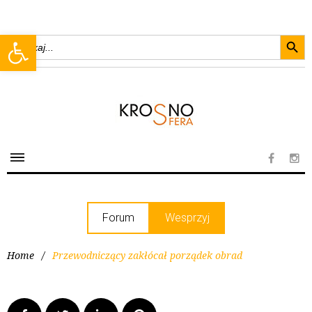
Searc
Open toolbar
Search
for:
Forum
Wesprzyj
Home
/
Przewodniczący zakłócał porządek obrad