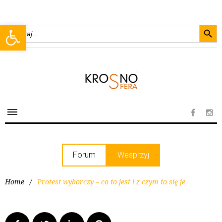
Searc
Open toolbar
Search
for:
Forum
Wesprzyj
Home
/
Protest wyborczy – co to jest i z czym to się je