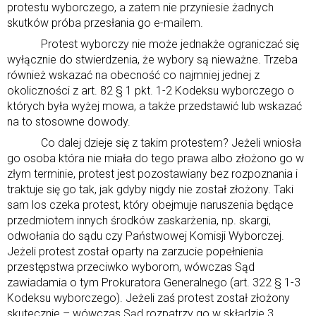
protestu wyborczego, a zatem nie przyniesie żadnych
skutków próba przesłania go e-mailem.
Protest wyborczy nie może jednakże ograniczać się
wyłącznie do stwierdzenia, że wybory są nieważne. Trzeba
również wskazać na obecność co najmniej jednej z
okoliczności z art. 82 § 1 pkt. 1-2 Kodeksu wyborczego o
których była wyżej mowa, a także przedstawić lub wskazać
na to stosowne dowody.
Co dalej dzieje się z takim protestem? Jeżeli wniosła
go osoba która nie miała do tego prawa albo złożono go w
złym terminie, protest jest pozostawiany bez rozpoznania i
traktuje się go tak, jak gdyby nigdy nie został złożony. Taki
sam los czeka protest, który obejmuje naruszenia będące
przedmiotem innych środków zaskarżenia, np. skargi,
odwołania do sądu czy Państwowej Komisji Wyborczej.
Jeżeli protest został oparty na zarzucie popełnienia
przestępstwa przeciwko wyborom, wówczas Sąd
zawiadamia o tym Prokuratora Generalnego (art. 322 § 1-3
Kodeksu wyborczego). Jeżeli zaś protest został złożony
skutecznie – wówczas Sąd rozpatrzy go w składzie 3