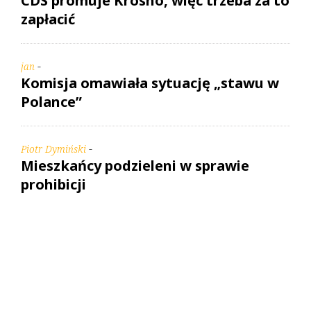
CDS promuje Krosno, więc trzeba za to
zapłacić
-
jan
Komisja omawiała sytuację „stawu w
Polance”
-
Piotr Dymiński
Mieszkańcy podzieleni w sprawie
prohibicji