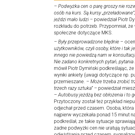
– Podwyżka cen o parę groszy nie rozw
osób na kurs. Są kursy „przeładowane”
jeździ mało ludzi –
powiedział Piotr D
rozkładu do potrzeb. Przypomniał, że
społeczne dotyczące MKS.
– Były przeprowadzone błędnie
– oceni
użytkowników, czyli osoby, które i tak 
innego nie powiedzą nam w konsultacj
Nie zadano konkretnych pytań, pytania 
mówił Piotr Dymiński podkreślając, że 
wyniki ankiety (uwagi dotyczące np. p
przemieszane.
– Może trzeba zrobić tr
trzech razy sztuka” –
powiedział miesz
–
Autobusy jeżdżą bez obłożenia i to 
Przytoczony został też przykład niepu
odjechał przed czasem. Osoba, która
najpierw wyczekała ponad 15 minut na 
podkreślał, ze takie sytuacje sprawia
żadne podwyżki cen nie uratują sytuac
odjeżdżania przed czasem, sygnalizow