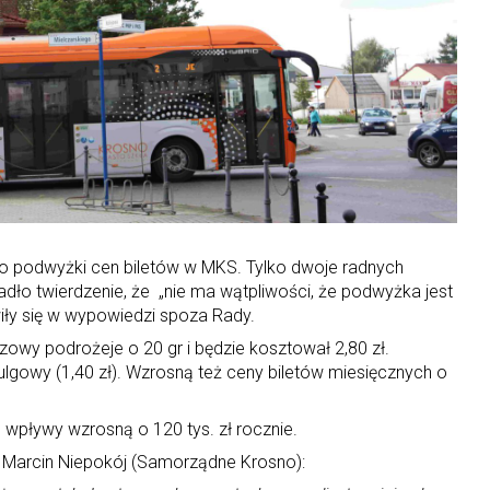
to podwyżki cen biletów w MKS. Tylko dwoje radnych
adło twierdzenie, że „nie ma wątpliwości, że podwyżka jest
iły się w wypowiedzi spoza Rady.
azowy podrożeje o 20 gr i będzie kosztował 2,80 zł.
ulgowy (1,40 zł). Wzrosną też ceny biletów miesięcznych o
wpływy wzrosną o 120 tys. zł rocznie.
 Marcin Niepokój (Samorządne Krosno):