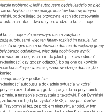
iązuje problemów, jeśli autobusem będzie jeździło po pięć
, ale podwyżka cen nie pokryje kosztów kursów, którymi
ymiński, podkreślając, że przyczyną jest niedostosowanie
 w ostatnich latach dwa razy prowadzono konsultacje
ł konsultacje
– Za pierwszym razem zapytano
jeżdżą autobusami, więc ten fatalny rozkład im pasuje. Nic
ach. Za drugim razem próbowano dotrzeć do większej grupy.
były bardzo ogólnikowe, więc dają ogólnikowe wyniki
–
nie wiadomo do jakich linii i do jakich punktów odnosić
unktualności, czy godzin odjazdu), bo są one całkowicie
zecie konsultacje i wreszcie przeprowadzić je dobrze. „Do
kaniec.
generuje koszty –
podkreślał.
nktualności autobusu, a dokładnie sytuacja, w której
 przyszła przed planową godziną odjazdu na przystanek
zimnie, a następnie skorzystała z taksówki. Piotr Dymiński
ją, że ludzie nie będą korzystać z MKS, a bez pasażerów
ji. Przypomniał też, że problem niepunktualności, w tym
ał już na wcześniejszych obradach radny Kazimierz Mazur.