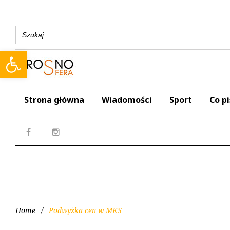
Search
for:
Open toolbar
Strona główna
Wiadomości
Sport
Co p
Home
/
Podwyżka cen w MKS