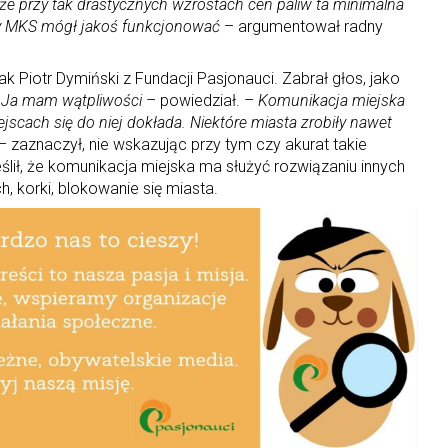
 że przy tak drastycznych wzrostach cen paliw ta minimalna
by MKS mógł jakoś funkcjonować
– argumentował radny
ak Piotr Dymiński z Fundacji Pasjonauci. Zabrał głos, jako
–
Ja mam wątpliwości
– powiedział. –
Komunikacja miejska
iejscach się do niej dokłada. Niektóre miasta zrobiły nawet
– zaznaczył, nie wskazując przy tym czy akurat takie
lił, że komunikacja miejska ma służyć rozwiązaniu innych
, korki, blokowanie się miasta.