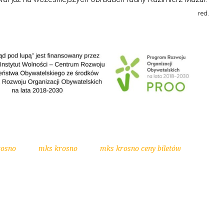
red.
rosno
mks krosno
mks krosno ceny biletów