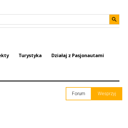
Search 
ekty
Turystyka
Działaj z Pasjonautami
Forum
Wesprzyj