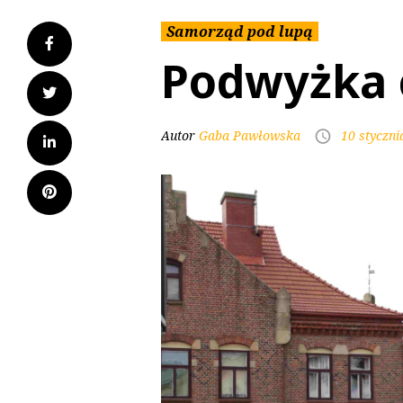
Samorząd pod lupą
Podwyżka 
Autor
Gaba Pawłowska
10 styczni