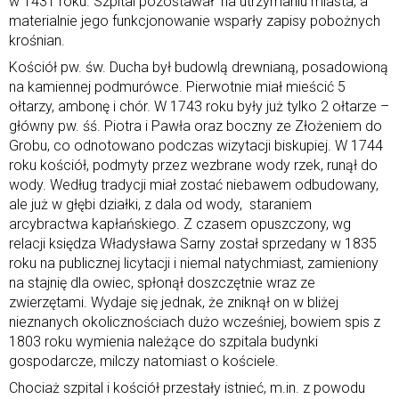
w 1431 roku. Szpital pozostawał na utrzymaniu miasta, a
materialnie jego funkcjonowanie wsparły zapisy pobożnych
krośnian.
Kościół pw. św. Ducha był budowlą drewnianą, posadowioną
na kamiennej podmurówce. Pierwotnie miał mieścić 5
ołtarzy, ambonę i chór. W 1743 roku były już tylko 2 ołtarze –
główny pw. śś. Piotra i Pawła oraz boczny ze Złożeniem do
Grobu, co odnotowano podczas wizytacji biskupiej. W 1744
roku kościół, podmyty przez wezbrane wody rzek, runął do
wody. Według tradycji miał zostać niebawem odbudowany,
ale już w głębi działki, z dala od wody, staraniem
arcybractwa kapłańskiego. Z czasem opuszczony, wg
relacji księdza Władysława Sarny został sprzedany w 1835
roku na publicznej licytacji i niemal natychmiast, zamieniony
na stajnię dla owiec, spłonął doszczętnie wraz ze
zwierzętami. Wydaje się jednak, że zniknął on w bliżej
nieznanych okolicznościach dużo wcześniej, bowiem spis z
1803 roku wymienia należące do szpitala budynki
gospodarcze, milczy natomiast o kościele.
Chociaż szpital i kościół przestały istnieć, m.in. z powodu