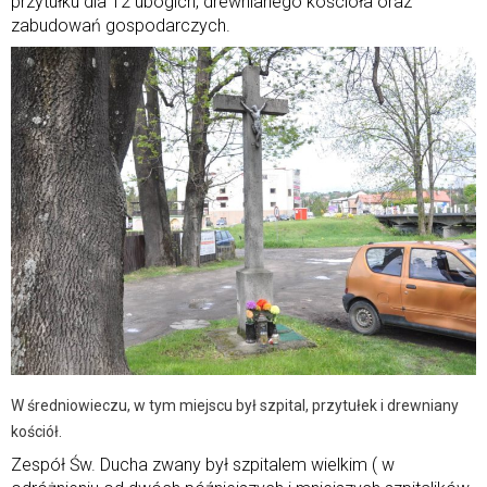
przytułku dla 12 ubogich, drewnianego kościoła oraz
zabudowań gospodarczych.
W średniowieczu, w tym miejscu był szpital, przytułek i drewniany
kościół.
Zespół Św. Ducha zwany był szpitalem wielkim ( w