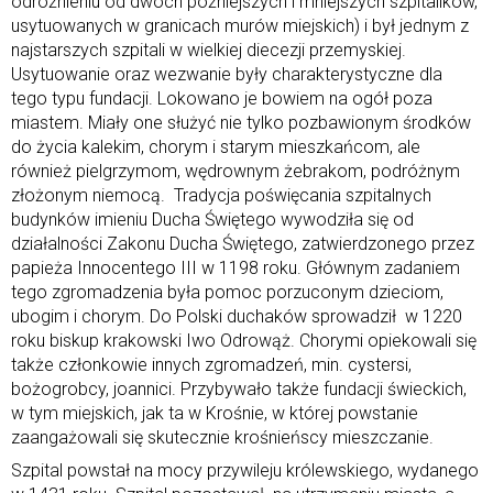
odróżnieniu od dwóch późniejszych i mniejszych szpitalików,
usytuowanych w granicach murów miejskich) i był jednym z
najstarszych szpitali w wielkiej diecezji przemyskiej.
Usytuowanie oraz wezwanie były charakterystyczne dla
tego typu fundacji. Lokowano je bowiem na ogół poza
miastem. Miały one służyć nie tylko pozbawionym środków
do życia kalekim, chorym i starym mieszkańcom, ale
również pielgrzymom, wędrownym żebrakom, podróżnym
złożonym niemocą. Tradycja poświęcania szpitalnych
budynków imieniu Ducha Świętego wywodziła się od
działalności Zakonu Ducha Świętego, zatwierdzonego przez
papieża Innocentego III w 1198 roku. Głównym zadaniem
tego zgromadzenia była pomoc porzuconym dzieciom,
ubogim i chorym. Do Polski duchaków sprowadził w 1220
roku biskup krakowski Iwo Odrowąż. Chorymi opiekowali się
także członkowie innych zgromadzeń, min. cystersi,
bożogrobcy, joannici. Przybywało także fundacji świeckich,
w tym miejskich, jak ta w Krośnie, w której powstanie
zaangażowali się skutecznie krośnieńscy mieszczanie.
Szpital powstał na mocy przywileju królewskiego, wydanego