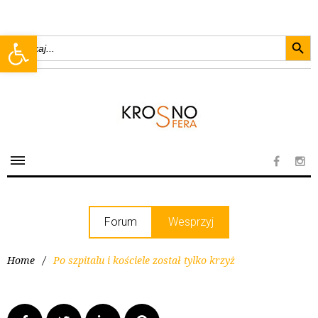
Searc
Open toolbar
Search
for:
Forum
Wesprzyj
Home
/
Po szpitalu i kościele został tylko krzyż