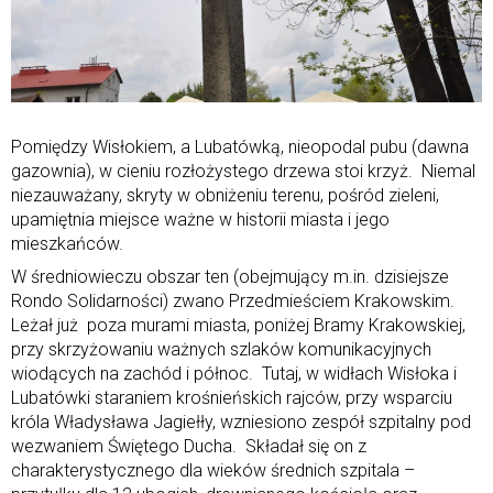
Pomiędzy Wisłokiem, a Lubatówką, nieopodal pubu (dawna
gazownia), w cieniu rozłożystego drzewa stoi krzyż. Niemal
niezauważany, skryty w obniżeniu terenu, pośród zieleni,
upamiętnia miejsce ważne w historii miasta i jego
mieszkańców.
W średniowieczu obszar ten (obejmujący m.in. dzisiejsze
Rondo Solidarności) zwano Przedmieściem Krakowskim.
Leżał już poza murami miasta, poniżej Bramy Krakowskiej,
przy skrzyżowaniu ważnych szlaków komunikacyjnych
wiodących na zachód i północ. Tutaj, w widłach Wisłoka i
Lubatówki staraniem krośnieńskich rajców, przy wsparciu
króla Władysława Jagiełły, wzniesiono zespół szpitalny pod
wezwaniem Świętego Ducha. Składał się on z
charakterystycznego dla wieków średnich szpitala –