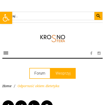
Searc
Open toolbar
Search
for:
Forum
Wesprzyj
Home
/
Odporność okiem dietetyka