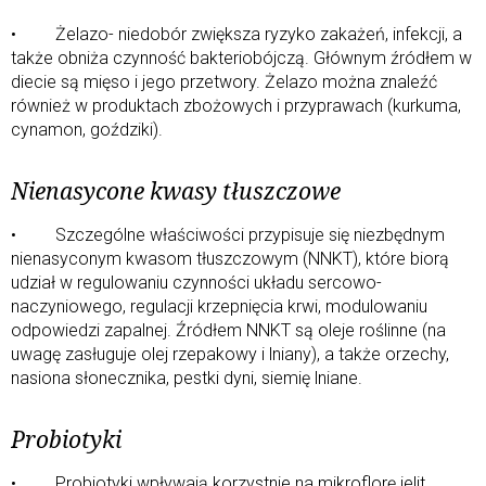
• Żelazo- niedobór zwiększa ryzyko zakażeń, infekcji, a
także obniża czynność bakteriobójczą. Głównym źródłem w
diecie są mięso i jego przetwory. Żelazo można znaleźć
również w produktach zbożowych i przyprawach (kurkuma,
cynamon, goździki).
Nienasycone kwasy tłuszczowe
• Szczególne właściwości przypisuje się niezbędnym
nienasyconym kwasom tłuszczowym (NNKT), które biorą
udział w regulowaniu czynności układu sercowo-
naczyniowego, regulacji krzepnięcia krwi, modulowaniu
odpowiedzi zapalnej. Źródłem NNKT są oleje roślinne (na
uwagę zasługuje olej rzepakowy i lniany), a także orzechy,
nasiona słonecznika, pestki dyni, siemię lniane.
Probiotyki
• Probiotyki wpływają korzystnie na mikroflorę jelit,