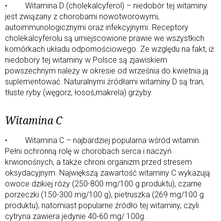
• Witamina D (cholekalcyferol) – niedobór tej witaminy
jest związany z chorobami nowotworowymi,
autoimmunologicznymi oraz infekcyjnymi. Receptory
cholekalcyferolu są umiejscowione prawie we wszystkich
komórkach układu odpornościowego. Ze względu na fakt, iż
niedobory tej witaminy w Polsce są zjawiskiem
powszechnym należy w okresie od września do kwietnia ją
suplementować. Naturalnymi źródłami witaminy D są tran,
tłuste ryby (węgorz, łosoś,makrela) grzyby.
Witamina C
• Witamina C – najbardziej popularna wśród witamin.
Pełni ochronną rolę w chorobach serca i naczyń
krwionośnych, a także chroni organizm przed stresem
oksydacyjnym. Największą zawartość witaminy C wykazują
owoce dzikiej róży (250-800 mg/100 g produktu), czarne
porzeczki (150-300 mg/100 g), pietruszka (269 mg/100 g
produktu), natomiast popularne źródło tej witaminy, czyli
cytryna zawiera jedynie 40-60 mg/ 100g.