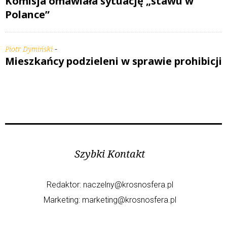
Komisja omawiała sytuację „stawu w
Polance”
-
Piotr Dymiński
Mieszkańcy podzieleni w sprawie prohibicji
Szybki Kontakt
Redaktor:
naczelny@krosnosfera.pl
Marketing:
marketing@krosnosfera.pl