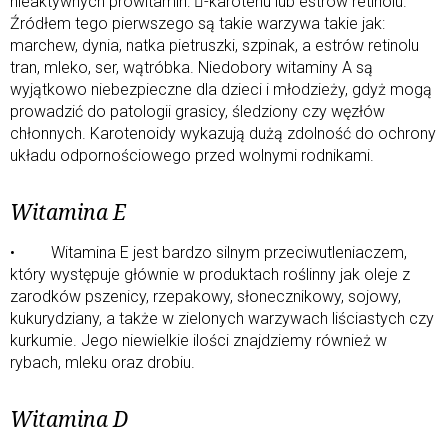
nieaktywnych prowitamin: -karotenu lub estrów retinolu.
Źródłem tego pierwszego są takie warzywa takie jak:
marchew, dynia, natka pietruszki, szpinak, a estrów retinolu
tran, mleko, ser, wątróbka. Niedobory witaminy A są
wyjątkowo niebezpieczne dla dzieci i młodzieży, gdyż mogą
prowadzić do patologii grasicy, śledziony czy węzłów
chłonnych. Karotenoidy wykazują dużą zdolność do ochrony
układu odpornościowego przed wolnymi rodnikami.
Witamina E
• Witamina E jest bardzo silnym przeciwutleniaczem,
który występuje głównie w produktach roślinny jak oleje z
zarodków pszenicy, rzepakowy, słonecznikowy, sojowy,
kukurydziany, a także w zielonych warzywach liściastych czy
kurkumie. Jego niewielkie ilości znajdziemy również w
rybach, mleku oraz drobiu.
Witamina D