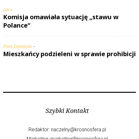
-
jan
Komisja omawiała sytuację „stawu w
Polance”
-
Piotr Dymiński
Mieszkańcy podzieleni w sprawie prohibicji
Szybki Kontakt
Redaktor:
naczelny@krosnosfera.pl
Marketing:
marketing@krosnosfera.pl