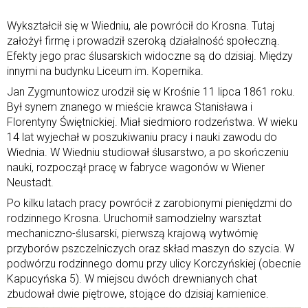
Wykształcił się w Wiedniu, ale powrócił do Krosna. Tutaj
założył firmę i prowadził szeroką działalność społeczną.
Efekty jego prac ślusarskich widoczne są do dzisiaj. Między
innymi na budynku Liceum im. Kopernika.
Jan Zygmuntowicz urodził się w Krośnie 11 lipca 1861 roku.
Był synem znanego w mieście krawca Stanisława i
Florentyny Świętnickiej. Miał siedmioro rodzeństwa. W wieku
14 lat wyjechał w poszukiwaniu pracy i nauki zawodu do
Wiednia. W Wiedniu studiował ślusarstwo, a po skończeniu
nauki, rozpoczął pracę w fabryce wagonów w Wiener
Neustadt.
Po kilku latach pracy powrócił z zarobionymi pieniędzmi do
rodzinnego Krosna. Uruchomił samodzielny warsztat
mechaniczno-ślusarski, pierwszą krajową wytwórnię
przyborów pszczelniczych oraz skład maszyn do szycia. W
podwórzu rodzinnego domu przy ulicy Korczyńskiej (obecnie
Kapucyńska 5). W miejscu dwóch drewnianych chat
zbudował dwie piętrowe, stojące do dzisiaj kamienice.