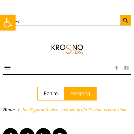
Searc
Open toolbar
Search
for:
Forum
Wesprzyj
Home
/
Jan Zygmuntowicz: zasłużony dla Krosna rzemieślnik