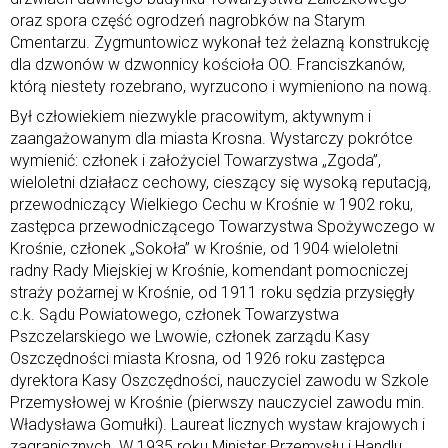
oraz spora część ogrodzeń nagrobków na Starym
Cmentarzu. Zygmuntowicz wykonał też żelazną konstrukcję
dla dzwonów w dzwonnicy kościoła OO. Franciszkanów,
którą niestety rozebrano, wyrzucono i wymieniono na nową.
Był człowiekiem niezwykle pracowitym, aktywnym i
zaangażowanym dla miasta Krosna. Wystarczy pokrótce
wymienić: członek i założyciel Towarzystwa „Zgoda”,
wieloletni działacz cechowy, cieszący się wysoką reputacją,
przewodniczący Wielkiego Cechu w Krośnie w 1902 roku,
zastępca przewodniczącego Towarzystwa Spożywczego w
Krośnie, członek „Sokoła” w Krośnie, od 1904 wieloletni
radny Rady Miejskiej w Krośnie, komendant pomocniczej
straży pożarnej w Krośnie, od 1911 roku sędzia przysięgły
c.k. Sądu Powiatowego, członek Towarzystwa
Pszczelarskiego we Lwowie, członek zarządu Kasy
Oszczędności miasta Krosna, od 1926 roku zastępca
dyrektora Kasy Oszczędności, nauczyciel zawodu w Szkole
Przemysłowej w Krośnie (pierwszy nauczyciel zawodu min.
Władysława Gomułki). Laureat licznych wystaw krajowych i
zagranicznych. W 1935 roku Minister Przemysłu i Handlu