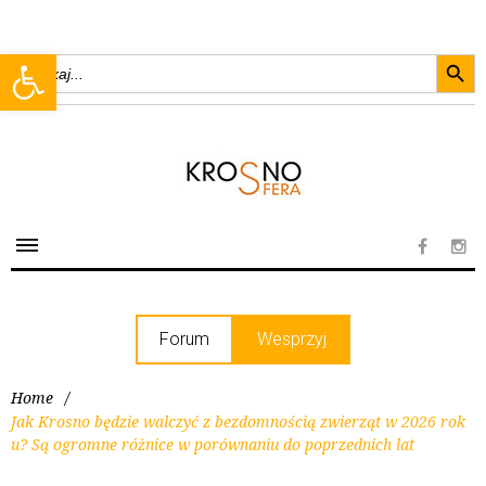
Searc
Open toolbar
Search
for:
Forum
Wesprzyj
Home
/
Jak Krosno będzie walczyć z bezdomnością zwierząt w 2026 rok
u? Są ogromne różnice w porównaniu do poprzednich lat