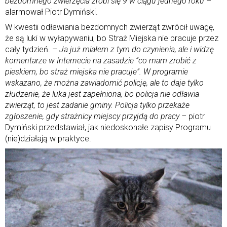
bezdomnego zwierzęcia zrobi się 9 w ciągu jednego roku –
alarmował Piotr Dymiński.
W kwestii odławiania bezdomnych zwierząt zwrócił uwagę,
że są luki w wyłapywaniu, bo Straż Miejska nie pracuje przez
cały tydzień. –
Ja już miałem z tym do czynienia, ale i widzę
komentarze w Internecie na zasadzie “co mam zrobić z
pieskiem, bo straż miejska nie pracuje”. W programie
wskazano, że można zawiadomić policję, ale to daje tylko
złudzenie, że luka jest zapełniona, bo policja nie odławia
zwierząt, to jest zadanie gminy. Policja tylko przekaże
zgłoszenie, gdy strażnicy miejscy przyjdą do pracy –
piotr
Dymiński przedstawiał, jak niedoskonałe zapisy Programu
(nie)działają w praktyce.