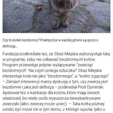
Czy to kotek bezdomny? Praktycznie w każdej gmine są spory o
definicję…
Fundacja podkreślała też, że Straż Miejska wykorzystuje lukę
w programie, żeby nie odławiać bezdomnych kotów.
Program przewiduje jedynie wyłapywanie “zwierząt
bezdomnych”. Na czym polega sztuczka? Straż Miejska
interpretuje kota nie jako “bezdomnego”, a “wolno żyjącego”.
–
Zamiast interwencji mamy dyskusję o tym, czy zwierzę jest
bezdomne i jaka jest definicja
– podkreślał Piotr Dymiński.
Apelował też o kastracje dla kotów, które mają swoich
właścicieli, bo wiele osób wypuszcza niewykastrowane
zwierzaki (albo zwierzę może uciec).
– Taka kotka później
urodzi, być może nie w tym domu, z którego wyszła, tylko u