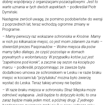
dobrej współpracy z organizacjami pozarządowymi. Jest to
warte uznania w tych dwóch aspektach –
podkreślał Piotr
Dymiński.
Następnie zwrócił uwagę, że pomimo podobieństw do wersji
z poprzednich lat, teraz wchodzą ogromne zmiany w
Programie.
–
Mamy pierwszy raz wskazane schroniska w Krośnie. Mamy
w nich po kilkanaście miejsc, co jest moim zdaniem za mało –
stwierdził prezes Pasjonautów –
Wolne miejsca dla psów
mamy tylko dlatego, że część pozostaje w domach
prywatnych u wolontariuszy. W przypadku kotów już jest
“zapełnione pod korek”, a zacznie się sezon na kocięta po
marcu –
podkreślił, przypominając że zawsze była
dodatkowo umowa ze schroniskiem w Lesku i w razie braku
miejsc w kociarni lub “przytulisku” można było zwierzę
wysłać do Leska. Teraz takiej umowy nie będzie.
–
W razie braku miejsca w schronisku Straż Miejska może
odmówić wyłapania. Jeśli będzie to dotyczyło kotki, to ona
zaraz będzie miała jeden miot, a później drugi. Z jednego