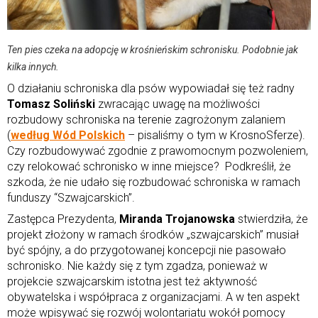
Ten pies czeka na adopcję w krośnieńskim schronisku. Podobnie jak
kilka innych.
O działaniu schroniska dla psów wypowiadał się też radny
Tomasz Soliński
zwracając uwagę na możliwości
rozbudowy schroniska na terenie zagrożonym zalaniem
(
według Wód Polskich
– pisaliśmy o tym w KrosnoSferze).
Czy rozbudowywać zgodnie z prawomocnym pozwoleniem,
czy relokować schronisko w inne miejsce? Podkreślił, że
szkoda, że nie udało się rozbudować schroniska w ramach
funduszy “Szwajcarskich”.
Zastępca Prezydenta,
Miranda Trojanowska
stwierdziła, że
projekt złożony w ramach środków „szwajcarskich” musiał
być spójny, a do przygotowanej koncepcji nie pasowało
schronisko. Nie każdy się z tym zgadza, ponieważ w
projekcie szwajcarskim istotna jest też aktywność
obywatelska i współpraca z organizacjami. A w ten aspekt
może wpisywać się rozwój wolontariatu wokół pomocy