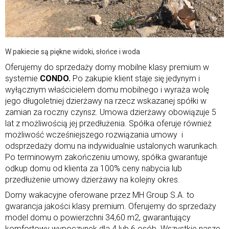
W pakiecie są piękne widoki, słońce i woda
Oferujemy do sprzedaży domy mobilne klasy premium w
systemie
CONDO.
Po zakupie klient staje się jedynym i
wyłącznym właścicielem domu mobilnego i wyraża wolę
jego długoletniej dzierżawy na rzecz wskazanej spółki w
zamian za roczny czynsz. Umowa dzierżawy obowiązuje 5
lat z możliwością jej przedłużenia. Spółka oferuje również
możliwość wcześniejszego rozwiązania umowy i
odsprzedaży domu na indywidualnie ustalonych warunkach.
Po terminowym zakończeniu umowy, spółka gwarantuje
odkup domu od klienta za 100% ceny nabycia lub
przedłużenie umowy dzierżawy na kolejny okres.
Domy wakacyjne oferowane przez MH Group S.A. to
gwarancja jakości klasy premium. Oferujemy do sprzedaży
model domu o powierzchni 34,60 m2, gwarantujący
komfortowy wypoczynek dla 4 lub 6 osób. Wszystkie nasze