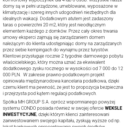
domy są w pełni urządzone, umeblowane, wyposażone w
klimatyzację i szereg innych udogodnień niezbędnych dla
idealnych wakacji. Dodatkowym atutem jest zadaszony
taras o powierzchni 20 m2, który jest nieodłącznym
elementem każdego z domków. Przez cały okres trwania
umowy eksperci zajmują się zarządzaniem domem
należącym do klienta udostępniając domy na zarządzanych
przez siebie kempingach do wynajmu przez turystów.
Klientowi przysługuje rocznie 2 tygodnie darmowego pobytu
właścicielskiego, który można uznać za ekwiwalent
dodatkowego zysku rocznego w wysokości od 7 000 do 12
000 PLN. W zakresie prawno-podatkowym projekt
opiniowała międzynarodowa kancelaria podatkowa, dzięki
czemu klient ma pewność, że jest to propozycja bezpieczna
i przejrzysta pod kątem regulacji podatkowych.
Spółka MH GROUP S.A. oprócz wspomnianego powyżej
systemu CONDO posiada również w swojej ofercie
WEKSLE
INWESTYCYJNE
, dzięki którym klienci zainteresowani
zainwestowaniem swojego kapitału, zyskują wyższe od np.
lokat bankowych oprocentowanie swoich środków.