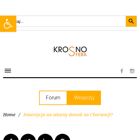
Searc
Open toolbar
Search
for:
Forum
Wesprzyj
Home
/
Inwestycja we własny domek na Chorwacji?