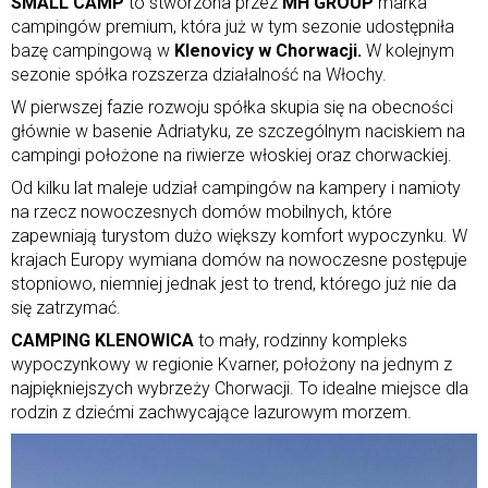
SMALL CAMP
to stworzona przez
MH GROUP
marka
campingów premium, która już w tym sezonie udostępniła
bazę campingową w
Klenovicy w Chorwacji.
W kolejnym
sezonie spółka rozszerza działalność na Włochy.
W pierwszej fazie rozwoju spółka skupia się na obecności
głównie w basenie Adriatyku, ze szczególnym naciskiem na
campingi położone na riwierze włoskiej oraz chorwackiej.
Od kilku lat maleje udział campingów na kampery i namioty
na rzecz nowoczesnych domów mobilnych, które
zapewniają turystom dużo większy komfort wypoczynku. W
krajach Europy wymiana domów na nowoczesne postępuje
stopniowo, niemniej jednak jest to trend, którego już nie da
się zatrzymać.
CAMPING KLENOWICA
to mały, rodzinny kompleks
wypoczynkowy w regionie Kvarner, położony na jednym z
najpiękniejszych wybrzeży Chorwacji. To idealne miejsce dla
rodzin z dziećmi zachwycające lazurowym morzem.