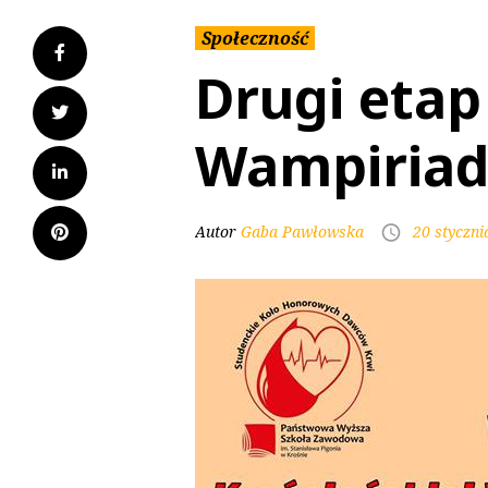
Społeczność
Drugi etap
Wampiriad
Autor
Gaba Pawłowska
20 styczni