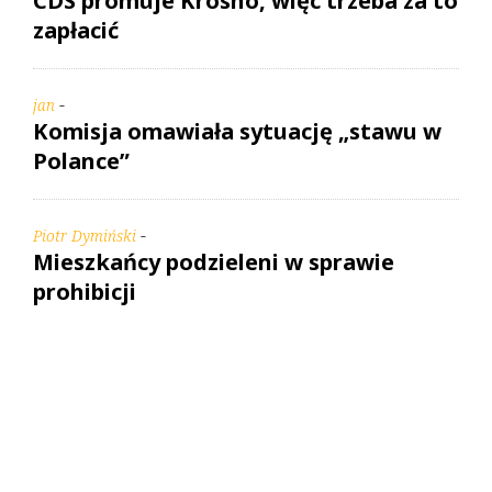
CDS promuje Krosno, więc trzeba za to
zapłacić
-
jan
Komisja omawiała sytuację „stawu w
Polance”
-
Piotr Dymiński
Mieszkańcy podzieleni w sprawie
prohibicji