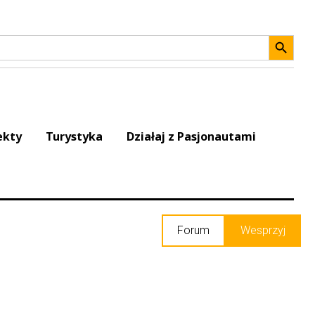
Search 
ekty
Turystyka
Działaj z Pasjonautami
Forum
Wesprzyj