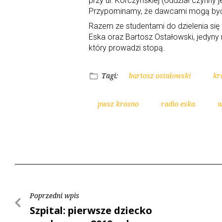
przy ul. Korczyńskiej (oddział czynny 
Przypominamy, że dawcami mogą być 
Razem ze studentami do dzielenia się
Eska oraz Bartosz Ostałowski, jedyny 
który prowadzi stopą.
Tagi:
bartosz ostałowski
kr
pwsz krosno
radio eska
w
Poprzedni wpis
Szpital: pierwsze dziecko