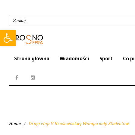
Search
for:
Open toolbar
Strona główna
Wiadomości
Sport
Co p
Home
/
Drugi etap V Krośnieńskiej Wampiriady Studentów