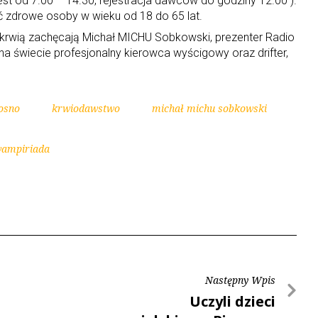
jest od 7.00 – 14.30, rejestracja dawców do godziny 12.00 ).
zdrowe osoby w wieku od 18 do 65 lat.
 krwią zachęcają Michał MICHU Sobkowski, prezenter Radio
na świecie profesjonalny kierowca wyścigowy oraz drifter,
osno
krwiodawstwo
michał michu sobkowski
ampiriada
Następny Wpis
Uczyli dzieci