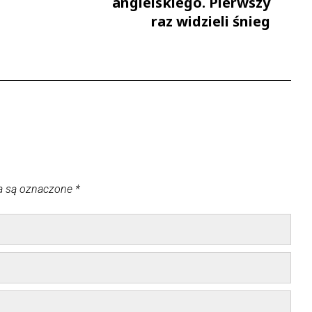
angielskiego. Pierwszy
raz widzieli śnieg
a są oznaczone
*