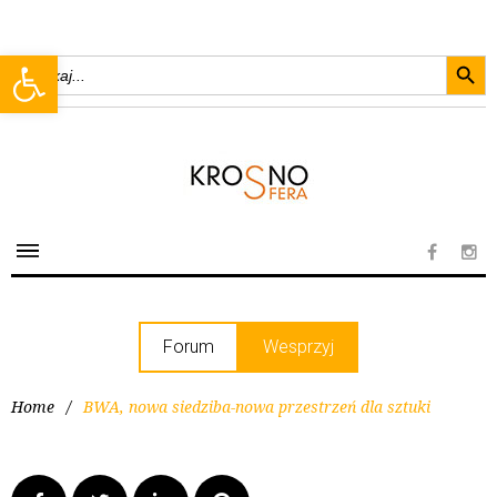
Searc
Open toolbar
Search
for:
Forum
Wesprzyj
Home
/
BWA, nowa siedziba-nowa przestrzeń dla sztuki