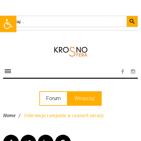
Searc
Open toolbar
Search
for:
Forum
Wesprzyj
Home
/
Tolerancja i empatia w czasach zarazy