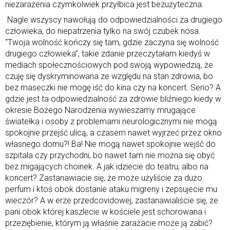
niezarażenia czymkolwiek przyłbica jest bezużyteczna.
Nagle wszyscy nawołują do odpowiedzialności za drugiego
człowieka, do niepatrzenia tylko na swój czubek nosa.
“Twoja wolność kończy się tam, gdzie zaczyna się wolność
drugiego człowieka”, takie zdanie przeczytałam kiedyś w
mediach społecznościowych pod swoją wypowiedzią, że
czuję się dyskryminowana ze względu na stan zdrowia, bo
bez maseczki nie mogę iść do kina czy na koncert. Serio? A
gdzie jest ta odpowiedzialność za zdrowie bliźniego kiedy w
okresie Bożego Narodzenia wywieszamy mrugające
światełka i osoby z problemami neurologicznymi nie mogą
spokojnie przejść ulicą, a czasem nawet wyjrzeć przez okno
własnego domu?! Ba! Nie mogą nawet spokojnie wejść do
szpitala czy przychodni, bo nawet tam nie można się obyć
bez migających choinek. A jak idziecie do teatru, albo na
koncert? Zastanawiacie się, że może użyliście za dużo
perfum i ktoś obok dostanie ataku migreny i zepsujecie mu
wieczór? A w erze przedcovidowej, zastanawialiście się, że
pani obok której kaszlecie w kościele jest schorowana i
przeziębienie, którym ją właśnie zarażacie może ją zabić?