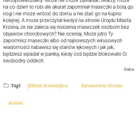
nieodpowiedzialny. Może nie może zasłaniać twarzy, może
na co dzień to robi ale akurat zapomniał maseczki a bolą go
nogi i nie może wrócić do domu a nie stać go na kupno
kolejnej. A może przeczytał kiedyś na stronie Urzędu Miasta
Krosna, że nie zaleca się noszenia maseczek osobom bez
objawów chorobowych? Nie oceniaj. Może jutro Ty
zapomnisz maseczki albo od najnowszych wirusowych
wiadomości nabawisz się stanów lękowych i jak jak,
będziesz wpadał w panikę, kiedy coś będzie blokowało Ci
swobodny oddech.
Gaba
Tagi:
felieton krosnosfera
koronowirus krosno
krosno