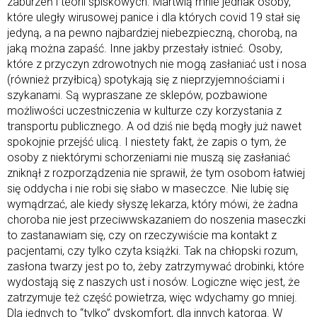
zaburzeń i teorii spiskowych. Martwią mnie jednak osoby,
które uległy wirusowej panice i dla których covid 19 stał się
jedyną, a na pewno najbardziej niebezpieczną, chorobą, na
jaką można zapaść. Inne jakby przestały istnieć. Osoby,
które z przyczyn zdrowotnych nie mogą zasłaniać ust i nosa
(również przyłbicą) spotykają się z nieprzyjemnościami i
szykanami. Są wypraszane ze sklepów, pozbawione
możliwości uczestniczenia w kulturze czy korzystania z
transportu publicznego. A od dziś nie będą mogły już nawet
spokojnie przejść ulicą. I niestety fakt, że zapis o tym, że
osoby z niektórymi schorzeniami nie muszą się zasłaniać
zniknął z rozporządzenia nie sprawił, że tym osobom łatwiej
się oddycha i nie robi się słabo w maseczce. Nie lubię się
wymądrzać, ale kiedy słyszę lekarza, który mówi, że żadna
choroba nie jest przeciwwskazaniem do noszenia maseczki
to zastanawiam się, czy on rzeczywiście ma kontakt z
pacjentami, czy tylko czyta książki. Tak na chłopski rozum,
zasłona twarzy jest po to, żeby zatrzymywać drobinki, które
wydostają się z naszych ust i nosów. Logiczne więc jest, że
zatrzymuje też część powietrza, więc wdychamy go mniej.
Dla jednych to “tylko” dyskomfort, dla innych katorga. W