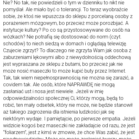
Nie? No tak, nie powiedzieli o tym w dzienniku to nikt nie
pomyślał. Ale miało być o tolerancji. To teraz wyobraźcie
sobie, że ktoś nie wpuszcza do sklepu z porcelaną osoby z
porażeniem mózgowym, bo przecież może porozbijać. A
instytucje kultury? Po co są przystosowywane do osób na
wózkach? Nie potrafią się dostosować do norm (czyt.
schodów) to niech siedzą w domach i oglądają telewizję.
Czujecie zgrzyt? To dlaczego nie zgrzyta Wam jak osoba z
zaburzeniami lękowymi albo z niewydolnością oddechową
jest wypraszana ze sklepu z butami, bo przecież jak nie
może nosić maseczki to może kupić buty przez Internet.
Tak, tak wiem niepełnosprawnością nie można się zarazić, a
covidem tak. Ale osób, które NAPRAWDĘ nie mogą
zasłaniać ust i nosa jest niewiele. Jeżeli w imię
odpowiedzialności społecznej Ci, którzy mogą, będą to
robić, ten mały odsetek, który nie może, nie będzie stanowił
aż takiego zagrożenia dla istnienia ludzkości jak się
niektórym wydaje. I pamiętajcie, po pierwsze empatia. Jeżeli
widzicie kogoś bez maseczki nie zakładajcie od razu, że jest
“foliarzem”, jest z kimś w zmowie, że chce Was zabić, że jest