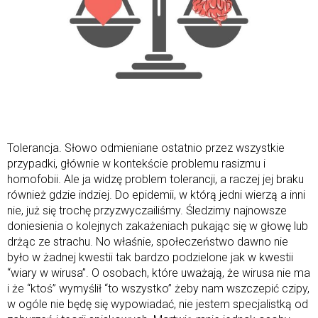
Tolerancja. Słowo odmieniane ostatnio przez wszystkie
przypadki, głównie w kontekście problemu rasizmu i
homofobii. Ale ja widzę problem tolerancji, a raczej jej braku
również gdzie indziej. Do epidemii, w którą jedni wierzą a inni
nie, już się trochę przyzwyczailiśmy. Śledzimy najnowsze
doniesienia o kolejnych zakażeniach pukając się w głowę lub
drżąc ze strachu. No właśnie, społeczeństwo dawno nie
było w żadnej kwestii tak bardzo podzielone jak w kwestii
“wiary w wirusa”. O osobach, które uważają, że wirusa nie ma
i że “ktoś” wymyślił “to wszystko” żeby nam wszczepić czipy,
w ogóle nie będę się wypowiadać, nie jestem specjalistką od