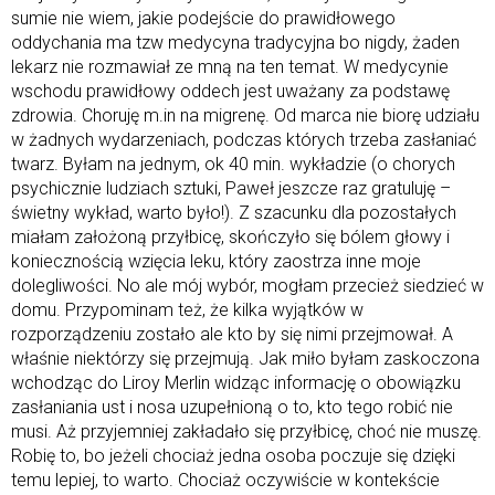
sumie nie wiem, jakie podejście do prawidłowego
oddychania ma tzw medycyna tradycyjna bo nigdy, żaden
lekarz nie rozmawiał ze mną na ten temat. W medycynie
wschodu prawidłowy oddech jest uważany za podstawę
zdrowia. Choruję m.in na migrenę. Od marca nie biorę udziału
w żadnych wydarzeniach, podczas których trzeba zasłaniać
twarz. Byłam na jednym, ok 40 min. wykładzie (o chorych
psychicznie ludziach sztuki, Paweł jeszcze raz gratuluję –
świetny wykład, warto było!). Z szacunku dla pozostałych
miałam założoną przyłbicę, skończyło się bólem głowy i
koniecznością wzięcia leku, który zaostrza inne moje
dolegliwości. No ale mój wybór, mogłam przecież siedzieć w
domu. Przypominam też, że kilka wyjątków w
rozporządzeniu zostało ale kto by się nimi przejmował. A
właśnie niektórzy się przejmują. Jak miło byłam zaskoczona
wchodząc do Liroy Merlin widząc informację o obowiązku
zasłaniania ust i nosa uzupełnioną o to, kto tego robić nie
musi. Aż przyjemniej zakładało się przyłbicę, choć nie muszę.
Robię to, bo jeżeli chociaż jedna osoba poczuje się dzięki
temu lepiej, to warto. Chociaż oczywiście w kontekście