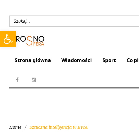
Search
for:
Open toolbar
Strona główna
Wiadomości
Sport
Co p
Home
/
Sztuczna inteligencja w BWA