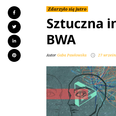
Zdarzyło się jutro
Sztuczna i
BWA
Autor
Gaba Pawłowska
27 wrześn