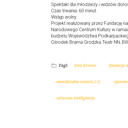
Spektakl dla młodzieży i widzów doro
Czas trwania: 60 minut.
Wstęp wolny.
Projekt realizowany przez Fundację n
Narodowego Centrum Kultury w ramach
budżetu Województwa Podkarpackiego. 
Ośrodek Brama Grodzka Teatr NN, B
Tagi:
bwa krosno
fundacja 
niewidzialne miasta 2.0.
opowieś
sztuczna inteligencja