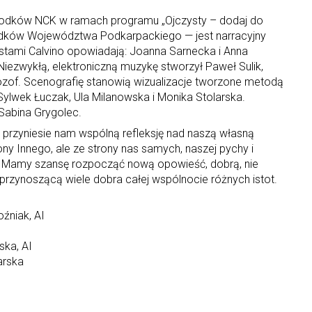
środków NCK w ramach programu „Ojczysty – dodaj do
odków Województwa Podkarpackiego — jest narracyjny
kstami Calvino opowiadają: Joanna Sarnecka i Anna
Niezwykłą, elektroniczną muzykę stworzył Paweł Sulik,
ilozof. Scenografię stanowią wizualizacje tworzone metodą
: Sylwek Łuczak, Ula Milanowska i Monika Stolarska.
Sabina Grygolec.
przyniesie nam wspólną refleksję nad naszą własną
ony Innego, ale ze strony nas samych, naszej pychy i
. Mamy szansę rozpocząć nową opowieść, dobrą, nie
 przynoszącą wiele dobra całej wspólnocie różnych istot.
źniak, AI
ska, AI
arska