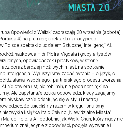
 grupa Opowieści z Walizki zapraszają 28 września (sobota)
Portiusa 4) na premierę spektaklu narracyjnego
 w Polsce spektakl z udziałem Sztucznej Inteligencji AI.
podróż naukowca – dr Piotra Migdała i grupy artystów
wizualnych, opowiadaczek i plastyków, w stronę
 acz coraz bardziej możliwych miast, na spotkanie
na Inteligencja. Wyruszyliśmy zadać pytania – o język, o
półdziałania, wspólnego, partnerskiego procesu tworzenia.
AI nie otwiera ust, nie robi min, nie poda nam ręki na
u my. Ale zapytana/e szuka odpowiedzi, kiedy zagajamy
m błyskawicznie orientując się w stylu i nastroju
owiedzieć, że usiedliśmy razem w kręgu i snuliśmy
s niezwykła książka Italo Calvino „Niewidzialne Miasta”.
arco Polo, a AI, podobnie jak Wielki Chan, który nigdy nie
mperium znał jedynie z opowieści, podjęła wyzwanie i