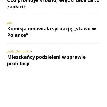
CDS promuje Krosno, więc trzeba za to
zapłacić
-
jan
Komisja omawiała sytuację „stawu w
Polance”
-
Piotr Dymiński
Mieszkańcy podzieleni w sprawie
prohibicji