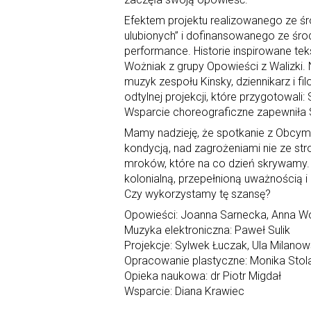
Efektem projektu realizowanego ze 
ulubionych” i dofinansowanego ze śr
performance. Historie inspirowane te
Wożniak z grupy Opowieści z Walizki. 
muzyk zespołu Kinsky, dziennikarz i f
odtylnej projekcji, które przygotowali
Wsparcie choreograficzne zapewniła 
Mamy nadzieję, że spotkanie z Obcym 
kondycją, nad zagrożeniami nie ze str
mroków, które na co dzień skrywamy
kolonialną, przepełnioną uważnością i
Czy wykorzystamy tę szansę?
Opowieści: Joanna Sarnecka, Anna Wo
Muzyka elektroniczna: Paweł Sulik
Projekcje: Sylwek Łuczak, Ula Milanow
Opracowanie plastyczne: Monika Stol
Opieka naukowa: dr Piotr Migdał
Wsparcie: Diana Krawiec