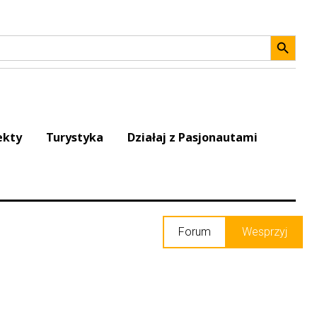
Search 
ekty
Turystyka
Działaj z Pasjonautami
Forum
Wesprzyj