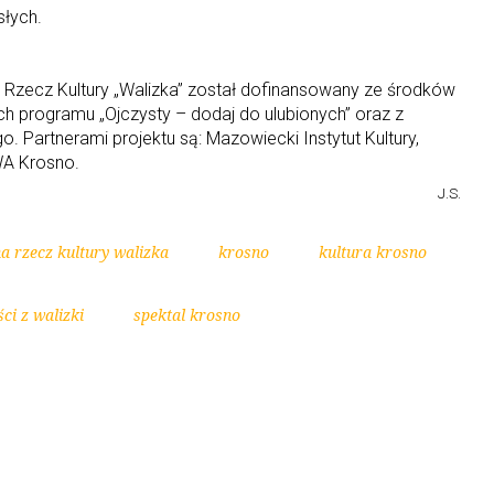
słych.
a Rzecz Kultury „Walizka” został dofinansowany ze środków
 programu „Ojczysty – dodaj do ulubionych” oraz z
Partnerami projektu są: Mazowiecki Instytut Kultury,
WA Krosno.
J.S.
na rzecz kultury walizka
krosno
kultura krosno
ci z walizki
spektal krosno