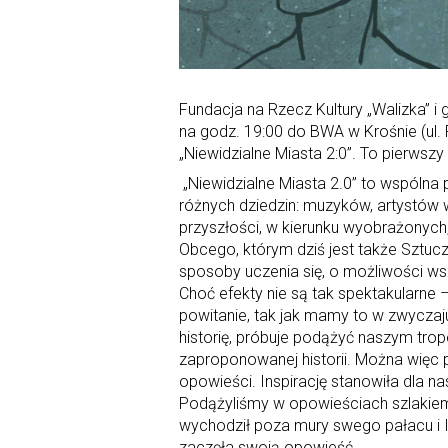
Fundacja na Rzecz Kultury „Walizka” i
na godz. 19:00 do BWA w Krośnie (ul. 
„Niewidzialne Miasta 2:0”. To pierwszy
„Niewidzialne Miasta 2.0” to wspólna 
różnych dziedzin: muzyków, artystów 
przyszłości, w kierunku wyobrażonych,
Obcego, którym dziś jest także Sztucz
sposoby uczenia się, o możliwości ws
Choć efekty nie są tak spektakularne – 
powitanie, tak jak mamy to w zwyczaj
historię, próbuje podążyć naszym trope
zaproponowanej historii. Można więc p
opowieści. Inspirację stanowiła dla na
Podążyliśmy w opowieściach szlakiem M
wychodził poza mury swego pałacu i I
zaczęła swoją opowieść.