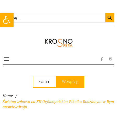
Searc
Open toolbar
Search
for:
Forum
Wesprzyj
Home
/
Świetna zabawa na XII Ogólnopolskim Pikniku Rodzinnym w Rym
anowie-Zdroju.