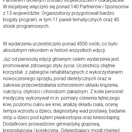
Partnerem Głównym zostało Województwo Podkarpackie.
W inicjatywę włączyło się ponad 140 Partnerów i Sponsorów
z 13 województw. Organizatorzy przygotowali bardzo
bogaty program, w tym 11 paneli tematycznych oraz 40
stoisk programowych.
W wydarzeniu uczestniczyło ponad 4500 osób, co było
absolutnym rekordem w historii wszystkich edycji.
Już od pierwszej edycji głównym celem wydarzenia jest
promowanie zdrowego stylu życia. Uczestnicy chętnie
korzystali z zabiegów rehabilitacyjnych z wykorzystaniem
nowoczesnego sprzętu, porad dietetycznych oraz w
zakresie przeciwdziałania schorzeniom układu krążenia,
cukrzycy, otyłości i chorobom zakaźnym. Z kolei personel
medyczny wykonywał m.in. pomiary ciśnienia tętniczego
krwi, poziomu cukru we krwi, analizę składu ciała, ocenę
tempa wzrostu u dzieci, diagnostykę wad postawy, badanie
stóp u dzieci pod kątem płaskostopia oraz kinesotaping.
Dodatkowo prowadzono gimnastykę grupową,
kręgosłupową i korekcyjną. Odwiedzający mogli również