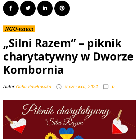
NGO-nauci
„Silni Razem” – piknik
charytatywny w Dworze
Kombornia
0
Autor
Gaba Pawłowska
9 czerwca, 2022