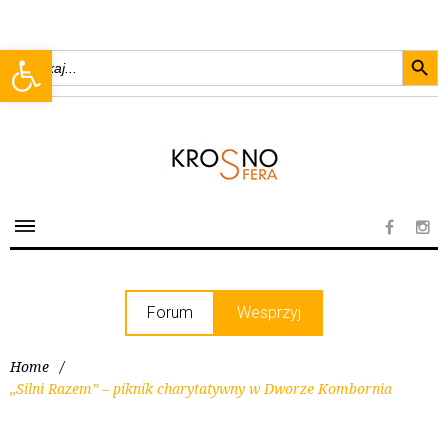
Searc
Open toolbar
Search
for:
Forum
Wesprzyj
Home
/
„Silni Razem” – piknik charytatywny w Dworze Kombornia