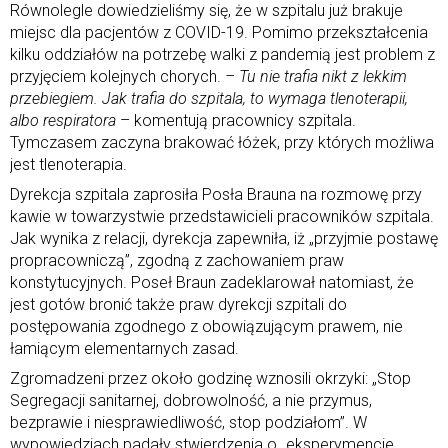
Równolegle dowiedzieliśmy się, że w szpitalu już brakuje
miejsc dla pacjentów z COVID-19. Pomimo przekształcenia
kilku oddziałów na potrzebę walki z pandemią jest problem z
przyjęciem kolejnych chorych.
– Tu nie trafia nikt z lekkim
przebiegiem. Jak trafia do szpitala, to wymaga tlenoterapii,
albo respiratora
– komentują pracownicy szpitala.
Tymczasem zaczyna brakować łóżek, przy których możliwa
jest tlenoterapia.
Dyrekcja szpitala zaprosiła Posła Brauna na rozmowę przy
kawie w towarzystwie przedstawicieli pracowników szpitala.
Jak wynika z relacji, dyrekcja zapewniła, iż „przyjmie postawę
propracowniczą”, zgodną z zachowaniem praw
konstytucyjnych. Poseł Braun zadeklarował natomiast, że
jest gotów bronić także praw dyrekcji szpitali do
postępowania zgodnego z obowiązującym prawem, nie
łamiącym elementarnych zasad.
Zgromadzeni przez około godzinę wznosili okrzyki: „Stop
Segregacji sanitarnej, dobrowolność, a nie przymus,
bezprawie i niesprawiedliwość, stop podziałom”. W
wypowiedziach padały stwierdzenia o „eksperymencie