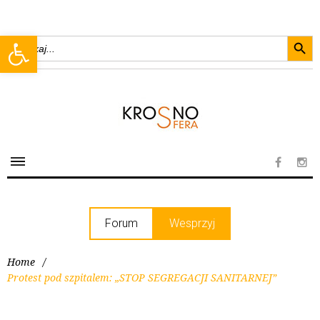
Searc
Open toolbar
Search
for:
Forum
Wesprzyj
Home
/
Protest pod szpitalem: „STOP SEGREGACJI SANITARNEJ”