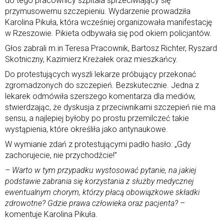
do tego pracownicy szpitala sprzeciwiający się
przymusowemu szczepieniu. Wydarzenie prowadziła
Karolina Pikuła, która wcześniej organizowała manifestację
w Rzeszowie. Pikieta odbywała się pod okiem policjantów.
Głos zabrali m.in Teresa Pracownik, Bartosz Richter, Ryszard
Skotniczny, Kazimierz Kreżałek oraz mieszkańcy.
Do protestujących wyszli lekarze próbujący przekonać
zgromadzonych do szczepień. Bezskutecznie. Jedna z
lekarek odmówiła szerszego komentarza dla mediów,
stwierdzając, że dyskusja z przeciwnikami szczepień nie ma
sensu, a najlepiej byłoby po prostu przemilczeć takie
wystąpienia, które określiła jako antynaukowe.
W wymianie zdań z protestującymi padło hasło: „Gdy
zachorujecie, nie przychodźcie!”
– Warto w tym przypadku wystosować pytanie, na jakiej
podstawie zabrania się korzystania z służby medycznej
ewentualnym chorym, którzy płacą obowiązkowe składki
zdrowotne? Gdzie prawa człowieka oraz pacjenta?
–
komentuje Karolina Pikuła.