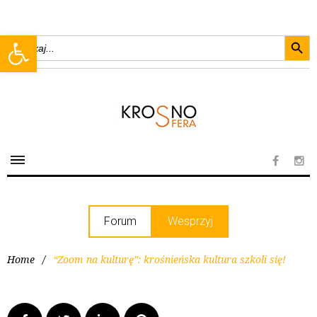
Searc
Open toolbar
Search
for:
Forum
Wesprzyj
Home
/
“Zoom na kulturę”: krośnieńska kultura szkoli się!