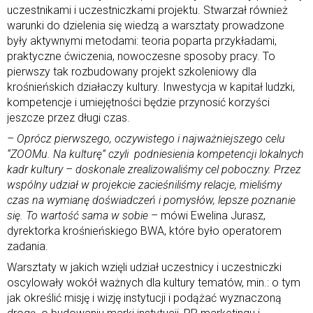
uczestnikami i uczestniczkami projektu. Stwarzał również
warunki do dzielenia się wiedzą a warsztaty prowadzone
były aktywnymi metodami: teoria poparta przykładami,
praktyczne ćwiczenia, nowoczesne sposoby pracy. To
pierwszy tak rozbudowany projekt szkoleniowy dla
krośnieńskich działaczy kultury. Inwestycja w kapitał ludzki,
kompetencje i umiejętności będzie przynosić korzyści
jeszcze przez długi czas.
– Oprócz pierwszego, oczywistego i najważniejszego celu
“ZOOMu. Na kulturę” czyli podniesienia kompetencji lokalnych
kadr kultury – doskonale zrealizowaliśmy cel poboczny. Przez
wspólny udział w projekcie zacieśniliśmy relacje, mieliśmy
czas na wymianę doświadczeń i pomysłów, lepsze poznanie
się. To wartość sama w sobie
– mówi Ewelina Jurasz,
dyrektorka krośnieńskiego BWA, które było operatorem
zadania.
Warsztaty w jakich wzięli udział uczestnicy i uczestniczki
oscylowały wokół ważnych dla kultury tematów, min.: o tym
jak określić misję i wizję instytucji i podążać wyznaczoną