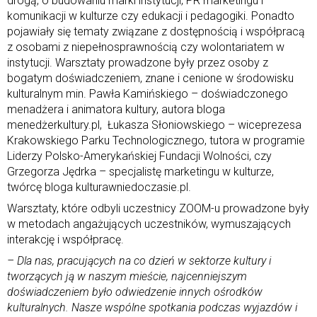
drogą, o budowaniu marki instytucji, PR marketingu i
komunikacji w kulturze czy edukacji i pedagogiki. Ponadto
pojawiały się tematy związane z dostępnością i współpracą
z osobami z niepełnosprawnością czy wolontariatem w
instytucji. Warsztaty prowadzone były przez osoby z
bogatym doświadczeniem, znane i cenione w środowisku
kulturalnym min. Pawła Kamińskiego – doświadczonego
menadżera i animatora kultury, autora bloga
menedżerkultury.pl, Łukasza Słoniowskiego – wiceprezesa
Krakowskiego Parku Technologicznego, tutora w programie
Liderzy Polsko-Amerykańskiej Fundacji Wolności, czy
Grzegorza Jędrka – specjalistę marketingu w kulturze,
twórcę bloga kulturawniedoczasie.pl.
Warsztaty, które odbyli uczestnicy ZOOM-u prowadzone były
w metodach angażujących uczestników, wymuszających
interakcję i współpracę.
– Dla nas, pracujących na co dzień w sektorze kultury i
tworzących ją w naszym mieście, najcenniejszym
doświadczeniem było odwiedzenie innych ośrodków
kulturalnych. Nasze wspólne spotkania podczas wyjazdów i