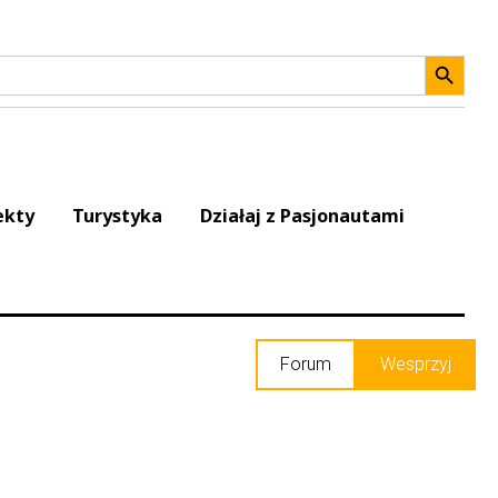
Search 
ekty
Turystyka
Działaj z Pasjonautami
Forum
Wesprzyj