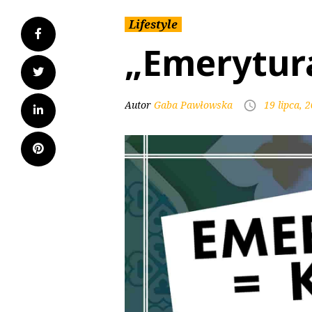
Lifestyle
„Emerytura
Autor
Gaba Pawłowska
19 lipca, 