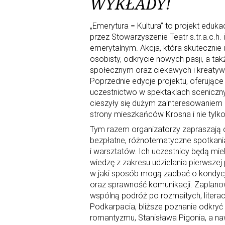
WYKŁADY!
„Emerytura = Kultura” to projekt eduka
przez Stowarzyszenie Teatr s.tr.a.c.h
emerytalnym. Akcja, która skutecznie
osobisty, odkrycie nowych pasji, a tak
społecznym oraz ciekawych i kreatywn
Poprzednie edycje projektu, oferujące 
uczestnictwo w spektaklach sceniczny
cieszyły się dużym zainteresowaniem
strony mieszkańców Krosna i nie tylko
Tym razem organizatorzy zapraszają 
bezpłatne, różnotematyczne spotkani
i warsztatów. Ich uczestnicy będą mie
wiedzę z zakresu udzielania pierwszej
w jaki sposób mogą zadbać o kondycj
oraz sprawność komunikacji. Zaplan
wspólną podróż po rozmaitych, litera
Podkarpacia, bliższe poznanie odkry
romantyzmu, Stanisława Pigonia, a na