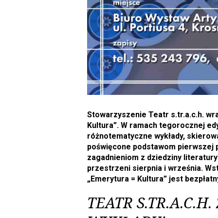
Stowarzyszenie Teatr s.tr.a.c.h. wr
Kultura”. W ramach tegorocznej edy
różnotematyczne wykłady, skierow
poświęcone podstawom pierwszej p
zagadnieniom z dziedziny literatury
przestrzeni sierpnia i września. Ws
„Emerytura = Kultura” jest bezpłatn
TEATR S.TR.A.C.H