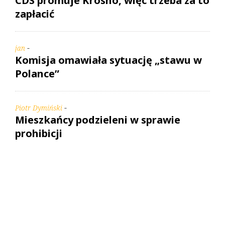
CDS promuje Krosno, więc trzeba za to
zapłacić
-
jan
Komisja omawiała sytuację „stawu w
Polance”
-
Piotr Dymiński
Mieszkańcy podzieleni w sprawie
prohibicji