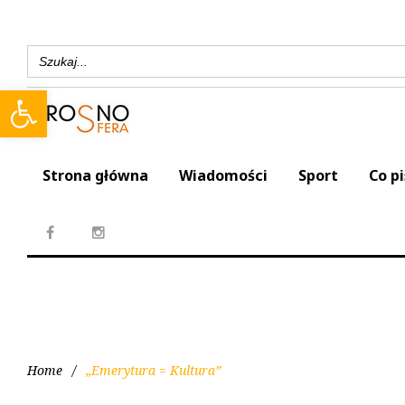
Search
for:
Open toolbar
Strona główna
Wiadomości
Sport
Co p
Home
/
„Emerytura = Kultura”