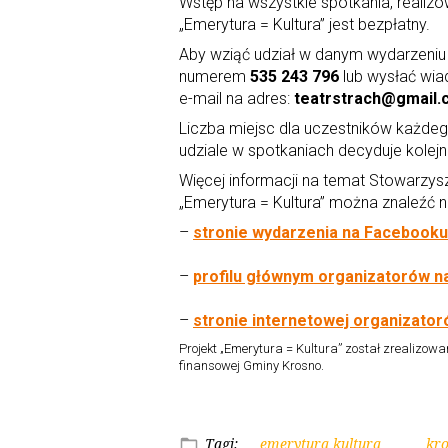
Wstęp na wszystkie spotkania, realiz
„Emerytura = Kultura” jest bezpłatny.
Aby wziąć udział w danym wydarzeniu 
numerem
535 243 796
lub wysłać wi
e-mail na adres:
teatrstrach@gmail
Liczba miejsc dla uczestników każde
udziale w spotkaniach decyduje kolej
Więcej informacji na temat Stowarzyszen
„Emerytura = Kultura” można znaleźć n
–
stronie wydarzenia na Facebooku
–
profilu głównym organizatorów 
–
stronie internetowej organizato
Projekt „Emerytura = Kultura” został zrealizow
finansowej Gminy Krosno.
Tagi:
emerytura kultura
kr