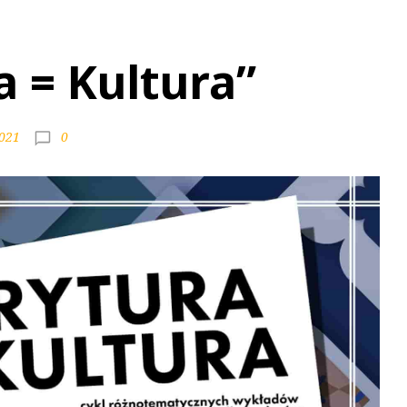
 = Kultura”
0
2021