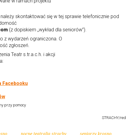
owane w ramach projektu
należy skontaktować się w tej sprawie telefonicznie pod
adomość
.com
(z dopiskiem „wykład dla seniorów”).
go z wydarzeń ograniczona. O
ność zgłoszeń.
ia Teatr s.tr.a.c.h. i akcji
a:
na Facebooku
rów
any przy pomocy
STRACHY/red
osno
nocne teatralia strachy
seniorzy krosno