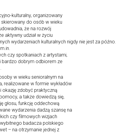
cyjno-kulturalny, organizowany
. i skierowany do osób w wieku
 udowadnia, że na rozwój
że aktywny udział w życiu
ych wydarzeniach kulturalnych nigdy nie jest za późno.
m.in.
ch czy spotkaniach z artystami,
 i bardzo dobrym odbiorem ze
.
osoby w wieku senioralnym na
a, realizowane w formie wykładów
li okazję zdobyć praktyczną
 pomocy, a także dowiedzą się,
ę głosu, funkcję oddechową
owane wydarzenia dadzą szansę na
ckich czy filmowych wizjach
ć wybitnego badacza polskiego
wet – na otrzymanie jednej z