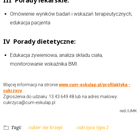
III Porady lekarskie:
Omówienie wyników badań i wskazań terapeutycznych,
edukacja pacjenta
IV Porady dietetyczne:
Edukacja żywieniowa, analiza składu ciała,
monitorowanie wskaźnika BMI.
Więcej informacji na stronie
www.cum-eskulap.pl/profilaktyka -
cukrzycy
.
Zgłoszenia do udziału: 13 43 649 48 lub na adres mailowy:
cukrzyca@cum-eskulap.pl
red./UMK
Tagi:
cukier nie krzepi
cukrzyca typu 2