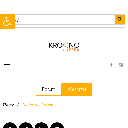
Searc
Open toolbar
Search
for:
Forum
Wesprzyj
Home
/
Cukier nie krzepi