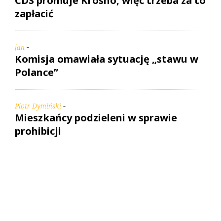
CDS promuje Krosno, więc trzeba za to
zapłacić
-
jan
Komisja omawiała sytuację „stawu w
Polance”
-
Piotr Dymiński
Mieszkańcy podzieleni w sprawie
prohibicji