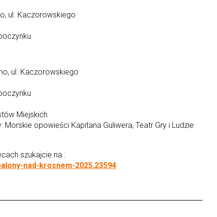
o, ul. Kaczorowskiego
dpoczynku
sno, ul. Kaczorowskiego
dpoczynku
stów Miejskich
: Morskie opowieści Kapitana Guliwera, Teatr Gry i Ludzie
ach szukajcie na :
/balony-nad-krosnem-2025,23594