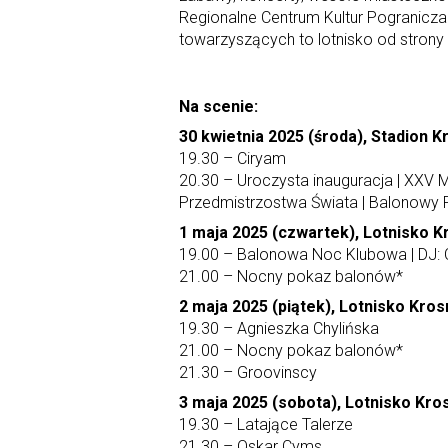
Regionalne Centrum Kultur Pogranicz
towarzyszących to lotnisko od strony
Na scenie:
30 kwietnia 2025 (środa), Stadion K
19.30 – Ciryam
20.30 – Uroczysta inauguracja | XX
Przedmistrzostwa Świata | Balonowy 
1 maja 2025 (czwartek), Lotnisko K
19.00 – Balonowa Noc Klubowa | DJ: Ca
21.00 – Nocny pokaz balonów*
2 maja 2025 (piątek), Lotnisko Kro
19.30 – Agnieszka Chylińska
21.00 – Nocny pokaz balonów*
21.30 – Groovinscy
3 maja 2025 (sobota), Lotnisko Kro
19.30 – Latające Talerze
21.30 – Oskar Cyms