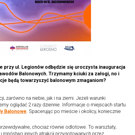
ie przy ul. Legionów odbędzie się uroczysta inauguracja
wodów Balonowych. Trzymamy kciuki za załogi, no i
rakcje będą towarzyszyć balonowym zmaganiom?
, zarówno na niebie, jak i na ziemi. Jeżeli warunki
my oglądać 2 razy dziennie. Informacje o miejscach startu
dy Balonowe
. Spacerując po mieście i okolicy, koniecznie
j przewidywalne, chociaż równie odlotowe. To warsztaty,
 i mnóstwo innych atrakcji przygotowanych przez