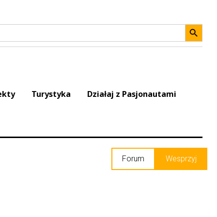
Search 
ekty
Turystyka
Działaj z Pasjonautami
Forum
Wesprzyj