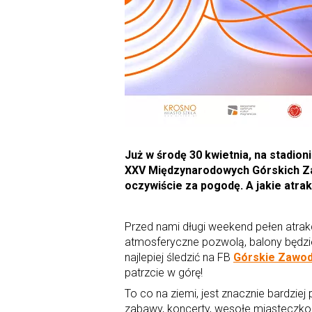
Już w środę 30 kwietnia, na stadion
XXV Międzynarodowych Górskich Za
oczywiście za pogodę. A jakie at
Przed nami długi weekend pełen atrakcji
atmosferyczne pozwolą, balony będzie
najlepiej śledzić na FB
Górskie Zawo
patrzcie w górę!
To co na ziemi, jest znacznie bardzie
zabawy, koncerty, wesołe miasteczko