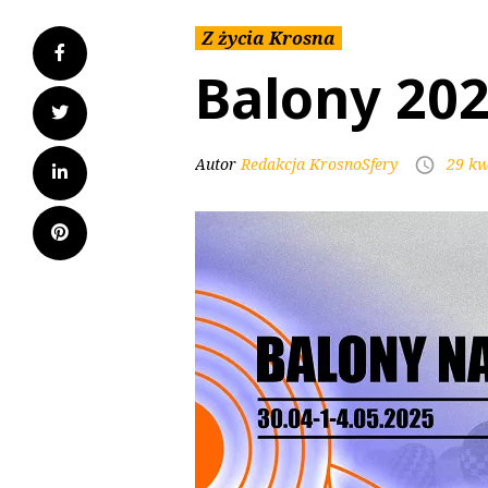
Z życia Krosna
Balony 20
Autor
Redakcja KrosnoSfery
29 kw