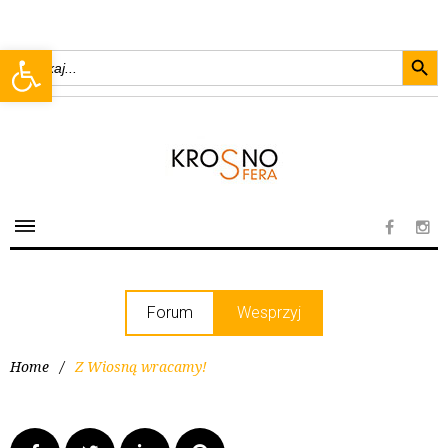
Searc
Open toolbar
Search
for:
Forum
Wesprzyj
Home
/
Z Wiosną wracamy!