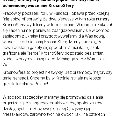
odmienionej wiosennie KrosnoSfery.
Pracowity początek roku w Fundacji i obawa przed kolejną
falą epidemii sprawiły, że dwa pierwsze w tym roku numery
KrosnoSfery wydaliśmy w formie online. W marcu nie ukazał
się żaden numer ponieważ zaangażowaliśmy się w pomoc
sąsiadom z Ukrainy i przygotowywaliśmy dla Was nową,
wiosennie odmienioną KrosnoSferę. Mamy nadzieję, że
nowa odsłona gazety się spodoba. Zmieniła się szata
graficzna ale “serce” KrosnoSfery pozostało bez zmian.
Nadal tworzymy naszą niecodzienną gazetę z Wami i dla
Was.
KrosnoSfera to projekt niezwykły. Bez przemocy, “hejtu”, czy
taniej sensacji. Chcemy by w Krośnie istniała najlepsza
gazeta lokalna w Polsce!
W sposób szczególny staramy się promować działania
organizacji pozarządowych, aktywistów, społeczników
działających na rzecz swojej małej Ojczyzny i jej
mieszkańców, zarówno tych na dwóch, jak i na czterech