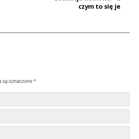
czym to się je
a są oznaczone
*