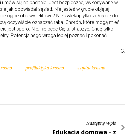
) i umów się na badanie. Jest bezpieczne, wykonywane w
zne jak opowiadał sąsiad. Nie jesteś w grupie objętej
okojące objawy jelitowe? Nie zwlekaj tylko zgłoś się do
uszą oczywiście oznaczać raka. Chorób, które mogą mieć
ie jest sporo. Nie, nie będę Cię tu straszyć. Chcę tylko
rtelny. Potencjalnego wroga lepiej poznać i pokonać
G.
krosno
profilaktyka krosno
szpital krosno
Następny Wpis
Edukacja domowa – z