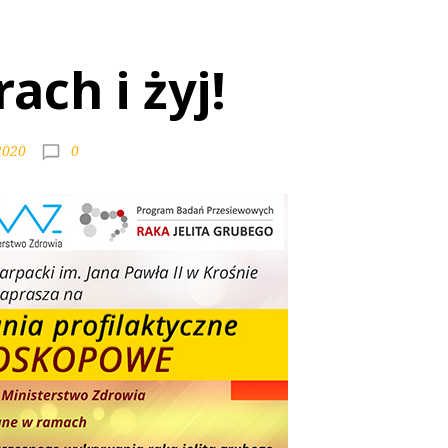
ach i żyj!
0
2020