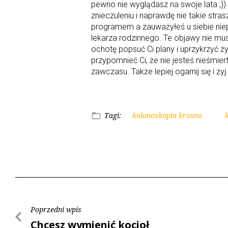
pewno nie wyglądasz na swoje lata ;)
znieczuleniu i naprawdę nie takie stras
programem a zauważyłeś u siebie niep
lekarza rodzinnego. Te objawy nie m
ochotę popsuć Ci plany i uprzykrzyć życ
przypomnieć Ci, że nie jesteś nieśmie
zawczasu. Także lepiej ogarnij się i żyj.
Tagi:
kolonoskopia krosno
Poprzedni wpis
Chcesz wymienić kocioł