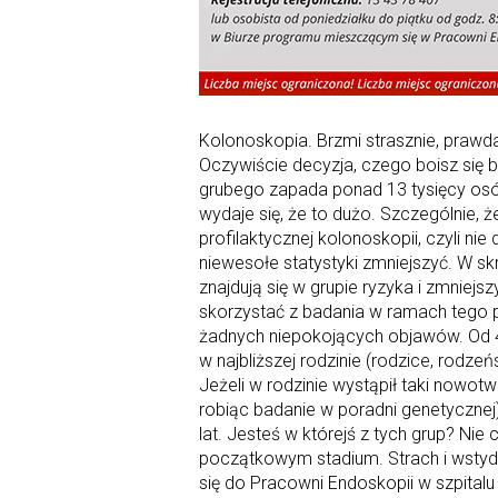
Kolonoskopia. Brzmi strasznie, prawda?
Oczywiście decyzja, czego boisz się ba
grubego zapada ponad 13 tysięcy osób
wydaje się, że to dużo. Szczególnie, 
profilaktycznej kolonoskopii, czyli ni
niewesołe statystyki zmniejszyć. W sk
znajdują się w grupie ryzyka i zmniejs
skorzystać z badania w ramach tego p
żadnych niepokojących objawów. Od 4
w najbliższej rodzinie (rodzice, rodz
Jeżeli w rodzinie wystąpił taki nowot
robiąc badanie w poradni genetycznej
lat. Jesteś w którejś z tych grup? Nie 
początkowym stadium. Strach i wstyd t
się do Pracowni Endoskopii w szpitalu