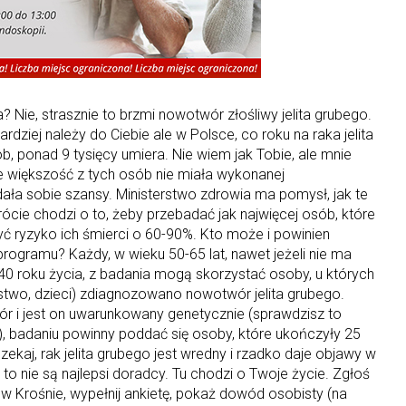
 Nie, strasznie to brzmi nowotwór złośliwy jelita grubego.
rdziej należy do Ciebie ale w Polsce, co roku na raka jelita
, ponad 9 tysięcy umiera. Nie wiem jak Tobie, ale mnie
że większość z tych osób nie miała wykonanej
e dała sobie szansy. Ministerstwo zdrowia ma pomysł, jak te
rócie chodzi o to, żeby przebadać jak najwięcej osób, które
zyć ryzyko ich śmierci o 60-90%. Kto może i powinien
rogramu? Każdy, w wieku 50-65 lat, nawet jeżeli nie ma
0 roku życia, z badania mogą skorzystać osoby, u których
eństwo, dzieci) zdiagnozowano nowotwór jelita grubego.
wór i jest on uwarunkowany genetycznie (sprawdzisz to
), badaniu powinny poddać się osoby, które ukończyły 25
czekaj, rak jelita grubego jest wredny i rzadko daje objawy w
o nie są najlepsi doradcy. Tu chodzi o Twoje życie. Zgłoś
 w Krośnie, wypełnij ankietę, pokaż dowód osobisty (na