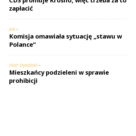
CDS promuje Krosno, więc trzeba za to
zapłacić
-
jan
Komisja omawiała sytuację „stawu w
Polance”
-
Piotr Dymiński
Mieszkańcy podzieleni w sprawie
prohibicji