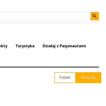
Search 
ekty
Turystyka
Działaj z Pasjonautami
Forum
Wesprzyj