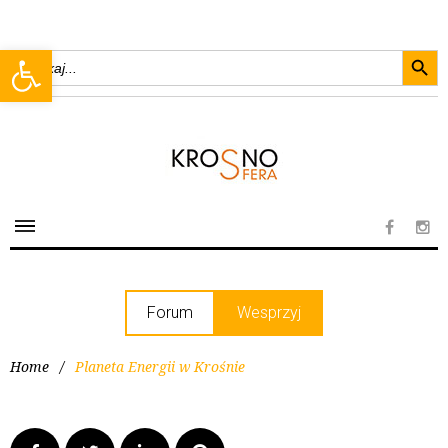
Searc
Open toolbar
Search
for:
Forum
Wesprzyj
Home
/
Planeta Energii w Krośnie