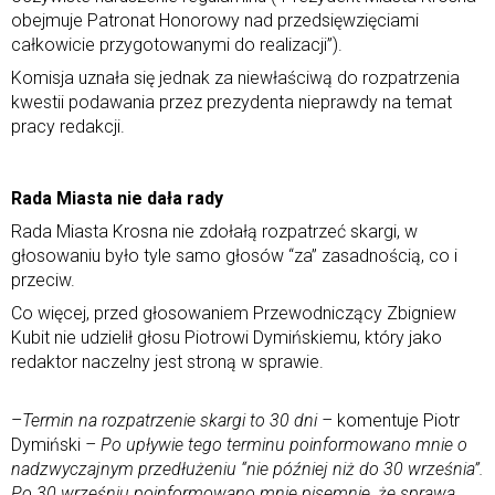
obejmuje Patronat Honorowy nad przedsięwzięciami
całkowicie przygotowanymi do realizacji”).
Komisja uznała się jednak za niewłaściwą do rozpatrzenia
kwestii podawania przez prezydenta nieprawdy na temat
pracy redakcji.
Rada Miasta nie dała rady
Rada Miasta Krosna nie zdołałą rozpatrzeć skargi, w
głosowaniu było tyle samo głosów “za” zasadnością, co i
przeciw.
Co więcej, przed głosowaniem Przewodniczący Zbigniew
Kubit nie udzielił głosu Piotrowi Dymińskiemu, który jako
redaktor naczelny jest stroną w sprawie.
–
Termin na rozpatrzenie skargi to 30 dni –
komentuje Piotr
Dymiński
– Po upływie tego terminu poinformowano mnie o
nadzwyczajnym przedłużeniu “nie później niż do 30 września”.
Po 30 wrześniu poinformowano mnie pisemnie, że sprawa