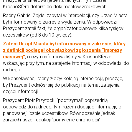
Prezydenta skierował jeden z radnych. Tymczasem
KrosnoSfera dotarła do dokumentów źródłowych.
Radny Gabriel Zajdel zapytał w interpelacji, czy Urząd Miasta
był informowany o zakresie wydarzenia. W odpowiedzi
Prezydent zataił fakt, że organizator planował kilka tysięcy
uczestników (od 8 do 10 tysięcy).
Zatem Urząd Miasta był informowany o zakresie, który
z definicji podlegał obowiązkowi zgłoszenia “imprezy
masowej”
, o czym informowaliśmy w KrosnoSferze
wskazując przy tym, na zatajenie informacji w odpowiedzi do
radnego.
W konsekwencji radny złożył kolejną interpelację, prosząc,
by Prezydent odniósł się do publikacji na temat zatajenia
części informacji.
Prezydent Piotr Przytocki “podtrzymał” poprzednią
odpowiedź do radnego, tym razem dodając informację o
planowanej liczbie uczestników. Równocześnie jednak
zarzucił naszej redakcji “pomylenie chronologii”.