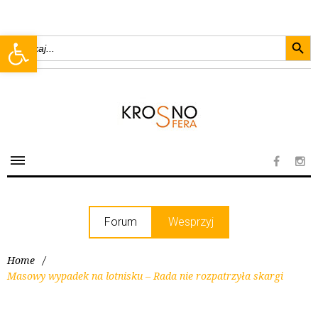
Searc
Open toolbar
Search
for:
Forum
Wesprzyj
Home
/
Masowy wypadek na lotnisku – Rada nie rozpatrzyła skargi