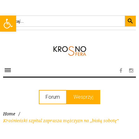
Searc
Open toolbar
Search
for:
Forum
Wesprzyj
Home
/
Krośnieński szpital zaprasza mężczyzn na „białą sobotę”