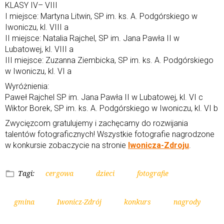
KLASY IV– VIII
I miejsce: Martyna Litwin, SP im. ks. A. Podgórskiego w
Iwoniczu, kl. VIII a
II miejsce: Natalia Rajchel, SP im. Jana Pawła II w
Lubatowej, kl. VIII a
III miejsce: Zuzanna Ziembicka, SP im. ks. A. Podgórskiego
w Iwoniczu, kl. VI a
Wyróżnienia:
Paweł Rajchel SP im. Jana Pawła II w Lubatowej, kl. VI c
Wiktor Borek, SP im. ks. A. Podgórskiego w Iwoniczu, kl. VI b
Zwycięzcom gratulujemy i zachęcamy do rozwijania
talentów fotograficznych! Wszystkie fotografie nagrodzone
w konkursie zobaczycie na stronie
Iwonicza-Zdroju
.
Tagi:
cergowa
dzieci
fotografie
gmina
Iwonicz-Zdrój
konkurs
nagrody