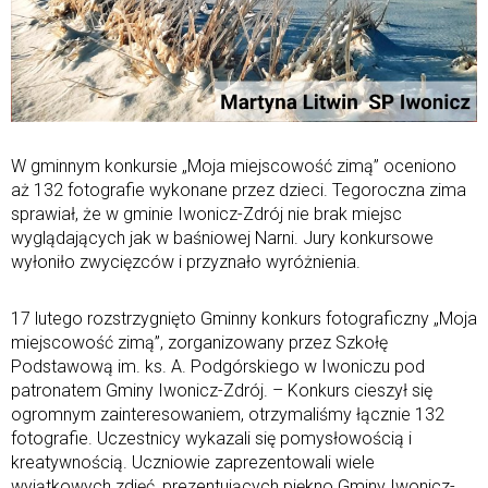
W gminnym konkursie „Moja miejscowość zimą” oceniono
aż 132 fotografie wykonane przez dzieci. Tegoroczna zima
sprawiał, że w gminie Iwonicz-Zdrój nie brak miejsc
wyglądających jak w baśniowej Narni. Jury konkursowe
wyłoniło zwycięzców i przyznało wyróżnienia.
17 lutego rozstrzygnięto Gminny konkurs fotograficzny „Moja
miejscowość zimą”, zorganizowany przez Szkołę
Podstawową im. ks. A. Podgórskiego w Iwoniczu pod
patronatem Gminy Iwonicz-Zdrój. – Konkurs cieszył się
ogromnym zainteresowaniem, otrzymaliśmy łącznie 132
fotografie. Uczestnicy wykazali się pomysłowością i
kreatywnością. Uczniowie zaprezentowali wiele
wyjątkowych zdjęć, prezentujących piękno Gminy Iwonicz-