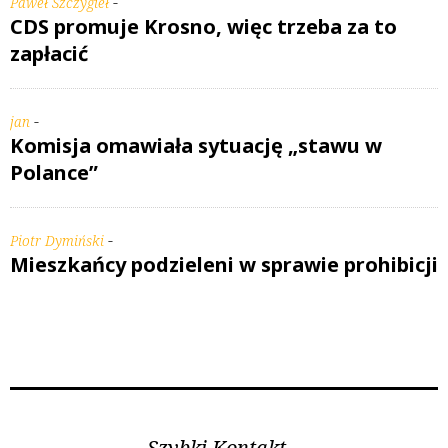
-
Paweł Szczygieł
CDS promuje Krosno, więc trzeba za to
zapłacić
-
jan
Komisja omawiała sytuację „stawu w
Polance”
-
Piotr Dymiński
Mieszkańcy podzieleni w sprawie prohibicji
Szybki Kontakt