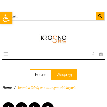
Searc
Open toolbar
Search
for:
Forum
Wesprzyj
Home
/
Iwonicz-Zdrój w zimowym obiektywie