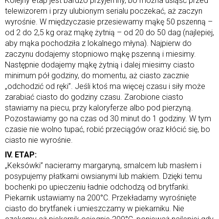
Kolejny etap jest bardzo przyjemny, bo można usiąść przed
telewizorem i przy ulubionym serialu poczekać, aż zaczyn
wyrośnie. W międzyczasie przesiewamy mąkę 50 pszenną –
od 2 do 2,5 kg oraz mąkę żytnią – od 20 do 50 dag (najlepiej,
aby mąka pochodziła z lokalnego młyna). Najpierw do
zaczynu dodajemy stopniowo mąkę pszenną i miesimy.
Następnie dodajemy mąkę żytnią i dalej miesimy ciasto
minimum pół godziny, do momentu, aż ciasto zacznie
„odchodzić od ręki”. Jeśli ktoś ma więcej czasu i siły może
zarabiać ciasto do godziny czasu. Zarobione ciasto
stawiamy na piecu, przy kaloryferze albo pod pierzyną.
Pozostawiamy go na czas od 30 minut do 1 godziny. W tym
czasie nie wolno tupać, robić przeciągów oraz kłócić się, bo
ciasto nie wyrośnie.
IV. ETAP:
„Keksówki” nacieramy margaryną, smalcem lub masłem i
posypujemy płatkami owsianymi lub makiem. Dzięki temu
bochenki po upieczeniu ładnie odchodzą od brytfanki.
Piekarnik ustawiamy na 200°C. Przekładamy wyrośnięte
ciasto do brytfanek i umieszczamy w piekarniku. Nie