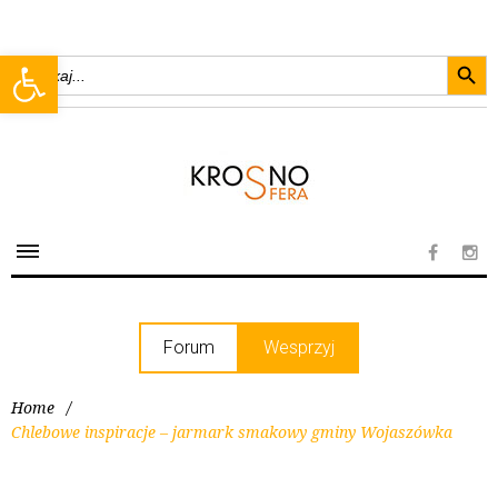
Searc
Open toolbar
Search
for:
Forum
Wesprzyj
Home
/
Chlebowe inspiracje – jarmark smakowy gminy Wojaszówka