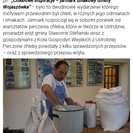
pn.:
„Chlebowe inspiracje – jarmark smakowy Gminy
Wojaszówka”
– było to dwudniowe wydarzenie którego
motywem przewodnim był chleb, w różnych jego odmianach
i smakach. Jarmark rozpoczął się w sobotni poranek od
warsztatów pieczenia chleba, które w dworze w Ustrobnej
prowadził wójt gminy Sławomir Stefański wraz z
gospodyniami z Koła Gospodyń Wiejskich z Ustrobnej.
Pieczone chleby powstały z kilku sprawdzonych przepisów
– oraz z sprawdzonego przepisu wójta.