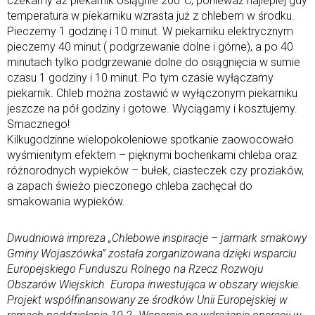
czekamy aż piekarnik osiągnie 200°C, ponieważ najlepiej gdy
temperatura w piekarniku wzrasta już z chlebem w środku.
Pieczemy 1 godzinę i 10 minut. W piekarniku elektrycznym
pieczemy 40 minut ( podgrzewanie dolne i górne), a po 40
minutach tylko podgrzewanie dolne do osiągnięcia w sumie
czasu 1 godziny i 10 minut. Po tym czasie wyłączamy
piekarnik. Chleb można zostawić w wyłączonym piekarniku
jeszcze na pół godziny i gotowe. Wyciągamy i kosztujemy.
Smacznego!
Kilkugodzinne wielopokoleniowe spotkanie zaowocowało
wyśmienitym efektem – pięknymi bochenkami chleba oraz
różnorodnych wypieków – bułek, ciasteczek czy proziaków,
a zapach świeżo pieczonego chleba zachęcał do
smakowania wypieków.
Dwudniowa impreza „Chlebowe inspiracje – jarmark smakowy
Gminy Wojaszówka” została zorganizowana dzięki wsparciu
Europejskiego Funduszu Rolnego na Rzecz Rozwoju
Obszarów Wiejskich. Europa inwestująca w obszary wiejskie.
Projekt współfinansowany ze środków Unii Europejskiej w