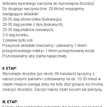
dobraniu wysokiego naczynia do wyrośnięcia drożdży).
Do drugiego naczynia (min. 20 litrów) wsypujemy
następujące składniki:
20-30 dag słonecznika (łuskanego),
20-30 dag pestek z dyni (łuskanych),
25-30 dag płatków owsianych,
2-5 dag kminku,
2 płaskie łyżki soli.
Powyższe składniki mieszamy i zalewamy 1 litrem
przegotowanego mleka i 1 litrem przegotowanej wody.
Pozostawiamy aby ziarna napęczniały.
II. ETAP:
Wyrośnięte drożdże (po około 30 minutach) łączymy z
namoczonymi ziarnami i odstawiamy na ok. 10-20 minut w
ciepłe miejsce (uwaga żeby nie były zbyt gorące, bo można
zwarzyć drożdże). Zaczyn należy otulić kocem lub pierzyną.
III. ETAP: