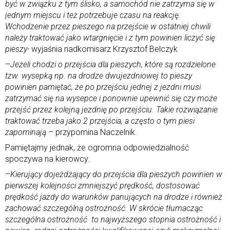
być w związku z tym ślisko, a samochód nie zatrzyma się w
jednym miejscu i też potrzebuje czasu na reakcję.
Wchodzenie przez pieszego na przejście w ostatniej chwili
należy traktować jako wtargnięcie i z tym powinien liczyć się
pieszy-
wyjaśnia nadkomisarz Krzysztof Belczyk
–
Jeżeli chodzi o przejścia dla pieszych, które są rozdzielone
tzw. wysepką np. na drodze dwujezdniowej to pieszy
powinien pamiętać, że po przejściu jednej z jezdni musi
zatrzymać się na wysepce i ponownie upewnić się czy może
przejść przez kolejną jezdnię po przejściu. Takie rozwiązanie
traktować trzeba jako 2 przejścia, a często o tym piesi
zapominają
– przypomina Naczelnik.
Pamiętajmy jednak, że ogromna odpowiedzialność
spoczywa na kierowcy.
–
Kierujący dojeżdżający do przejścia dla pieszych powinien w
pierwszej kolejności zmniejszyć prędkość, dostosować
prędkość jazdy do warunków panujących na drodze i również
zachować szczególną ostrożność. W skrócie tłumacząc
szczególna ostrożność to najwyższego stopnia ostrożność i