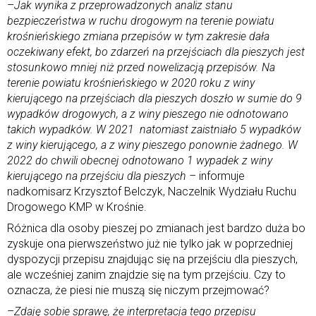
–
Jak wynika z przeprowadzonych analiz stanu
bezpieczeństwa w ruchu drogowym na terenie powiatu
krośnieńskiego zmiana przepisów w tym zakresie dała
oczekiwany efekt, bo zdarzeń na przejściach dla pieszych jest
stosunkowo mniej niż przed nowelizacją przepisów. Na
terenie powiatu krośnieńskiego w 2020 roku z winy
kierującego na przejściach dla pieszych doszło w sumie do 9
wypadków drogowych, a z winy pieszego nie odnotowano
takich wypadków. W 2021 natomiast zaistniało 5 wypadków
z winy kierującego, a z winy pieszego ponownie żadnego. W
2022 do chwili obecnej odnotowano 1 wypadek z winy
kierującego na przejściu dla pieszych –
informuje
nadkomisarz Krzysztof Belczyk, Naczelnik Wydziału Ruchu
Drogowego KMP w Krośnie.
Różnica dla osoby pieszej po zmianach jest bardzo duża bo
zyskuje ona pierwszeństwo już nie tylko jak w poprzedniej
dyspozycji przepisu znajdując się na przejściu dla pieszych,
ale wcześniej zanim znajdzie się na tym przejściu. Czy to
oznacza, że piesi nie muszą się niczym przejmować?
–
Zdaję sobie sprawę, że interpretacja tego przepisu