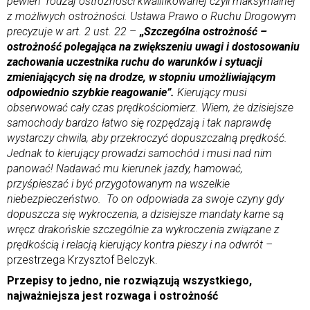
pewien rodzaj ostrożności kwalifikowanej czyli maksymalnej
z możliwych ostrożności. Ustawa Prawo o Ruchu Drogowym
precyzuje w art. 2 ust. 22
–
„
Szczególna ostrożność –
ostrożność polegająca na zwiększeniu uwagi i dostosowaniu
zachowania uczestnika ruchu do warunków i sytuacji
zmieniających się na drodze, w stopniu umożliwiającym
odpowiednio szybkie reagowanie”.
Kierujący musi
obserwować cały czas prędkościomierz. Wiem, że dzisiejsze
samochody bardzo łatwo się rozpędzają i tak naprawdę
wystarczy chwila, aby przekroczyć dopuszczalną prędkość.
Jednak to kierujący prowadzi samochód i musi nad nim
panować! Nadawać mu kierunek jazdy, hamować,
przyśpieszać i być przygotowanym na wszelkie
niebezpieczeństwo. To on odpowiada za swoje czyny gdy
dopuszcza się wykroczenia, a dzisiejsze mandaty karne są
wręcz drakońskie szczególnie za wykroczenia związane z
prędkością i relacją kierujący kontra pieszy i na odwrót –
przestrzega Krzysztof Belczyk.
Przepisy to jedno, nie rozwiązują wszystkiego,
najważniejsza jest rozwaga i ostrożność