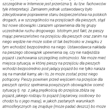
szczególnie w Internecie jest przeróżna tj. ilu tzw. fachowców
tyle interpretacji. Zamiarem jednak ustawodawcy było
zdecydowanie poprawienie stanu bezpieczeństwa na polskich
drogach, a w szczególności na przejściach dla pieszych, stąd
też nowe obowiązki i zarazem uprawnienia dla tej grupy
uczestników ruchu drogowego. Istotnym jest fakt, że pieszy
mając pierwszeństwo na przejściu dla pieszych oraz zanim na
niego wejdzie nie może sobie ot tak beztrosko w związku z
tym wchodzić bezpośrednio na niego. Ustawodawca nakłada
na pieszego obowiązek upewnienia się, czy nie nadjeżdża
pojazd i zachowania szczególnej ostrożności. Nie może mieć
miejsca sytuacja, w której pieszy na przejściu dla pieszych
wchodzi bezpośrednio pod jadący pojazd bo nie tylko naraża
się na mandat karny, ale i to, że może zostać przez niego
potrącony. Pieszy powinien przed wejściem na przejście dla
pieszych oprócz spełnienia powyższych obowiązków ocenić
sytuację tj. np. z jaką prędkością do przejścia zbliża się
pojazd, jakiego rodzaju to pojazd (ciężarowy, osobowy- bo
chodzi tu o jego masę), w jakich zastanych warunkach
atmosferycznych się znajduje (może padać deszcz) bo może