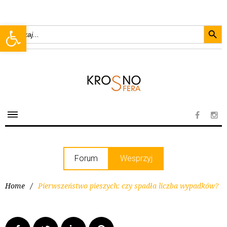
Searc
Open toolbar
Search
for:
Forum
Wesprzyj
Home
/
Pierwszeństwo pieszych: czy spadła liczba wypadków?