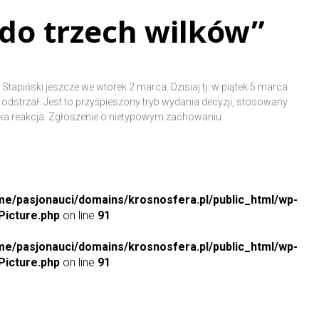
„do trzech wilków”
apiński jeszcze we wtorek 2 marca. Dzisiaj tj. w piątek 5 marca
dstrzał. Jest to przyśpieszony tryb wydania decyzji, stosowany
bka reakcja. Zgłoszenie o nietypowym zachowaniu
me/pasjonauci/domains/krosnosfera.pl/public_html/wp-
icture.php
on line
91
me/pasjonauci/domains/krosnosfera.pl/public_html/wp-
icture.php
on line
91