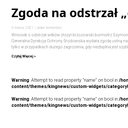
Zgoda na odstrzał 
5 marca, 2021
Jeden komentarz
Wniosek o odstrzał wilków złożył brzozowski burmistrz Szymon St
Generalna Dyrekcja Ochrony Środowiska wydała zgodę ustną na o
tylko w przypadkach dużego zagrożenia, gdy niezbędna jest szy
Czytaj Więcej »
Warning
: Attempt to read property "name" on bool in
/ho
content/themes/kingnews/custom-widgets/categoryP
Warning
: Attempt to read property "name" on bool in
/ho
content/themes/kingnews/custom-widgets/categoryP