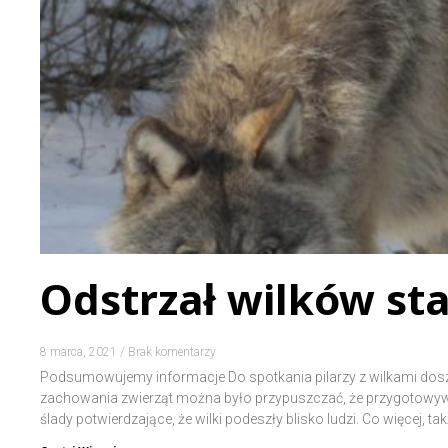
Odstrzał wilków sta
8 marca, 2021
Brak komentarzy
Podsumowujemy informacje Do spotkania pilarzy z wilkami dosz
zachowania zwierząt można było przypuszczać, że przygotowywał
ślady potwierdzające, że wilki podeszły blisko ludzi. Co więcej, 