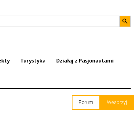
Search 
ekty
Turystyka
Działaj z Pasjonautami
Forum
Wesprzyj