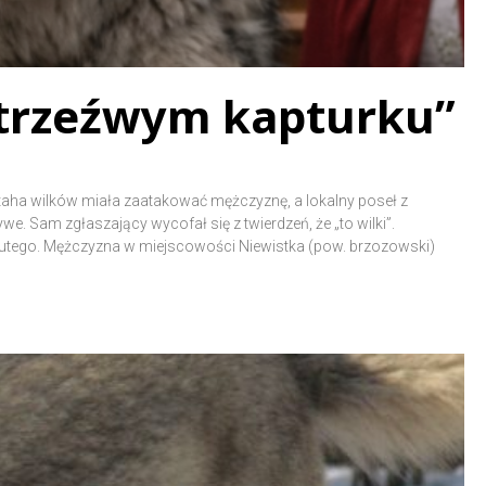
ietrzeźwym kapturku”
Wataha wilków miała zaatakować mężczyznę, a lokalny poseł z
e. Sam zgłaszający wycofał się z twierdzeń, że „to wilki”.
lutego. Mężczyzna w miejscowości Niewistka (pow. brzozowski)