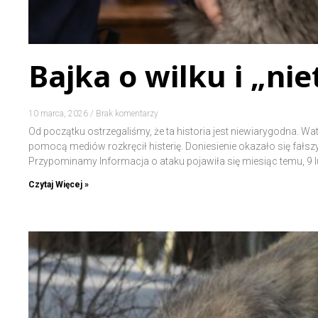
Bajka o wilku i „n
10 marca, 2026
Brak komentarzy
Od początku ostrzegaliśmy, że ta historia jest niewiarygodna. 
pomocą mediów rozkręcił histerię. Doniesienie okazało się fałszyw
Przypominamy Informacja o ataku pojawiła się miesiąc temu, 9 
Czytaj Więcej »