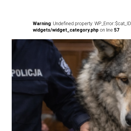
Warning
: Undefined property: WP_Error::$cat_ID
widgets/widget_category.php
on line
57