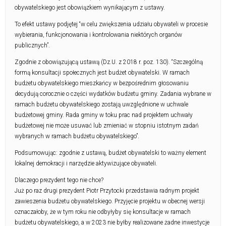
obywatelskiego jest obowiązkiem wynikającym z ustawy.
To efekt ustawy podjętej “w celu zwiększenia udziału obywateli w procesie
wybierania, funkcjonowania i kontrolowania niektórych organów
publicznych”.
Zgodnie z obowiązującą ustawą (Dz.U. z 2018 r. poz. 130). “Szczególną
formą konsultacji społecznych jest budżet obywatelski. W ramach
budżetu obywatelskiego mieszkańcy w bezpośrednim głosowaniu
decydują corocznie o części wydatków budżetu gminy. Zadania wybrane w
ramach budżetu obywatelskiego zostają uwzględnione w uchwale
budżetowej gminy. Rada gminy w toku prac nad projektem uchwały
budżetowej nie może usuwać lub zmieniać w stopniu istotnym zadań
wybranych w ramach budżetu obywatelskiego”.
Podsumowując: zgodnie z ustawą, budżet obywatelski to ważny element
lokalnej demokracji i narzędzie aktywizujące obywateli.
Dlaczego prezydent tego nie chce?
Już po raz drugi prezydent Piotr Przytocki przedstawia radnym projekt
zawieszenia budżetu obywatelskiego. Przyjęcie projektu w obecnej wersji
oznaczałoby, że w tym roku nie odbyłyby się konsultacje w ramach
budżetu obywatelskiego, a w 2023 nie byłby realizowane żadne inwestycje