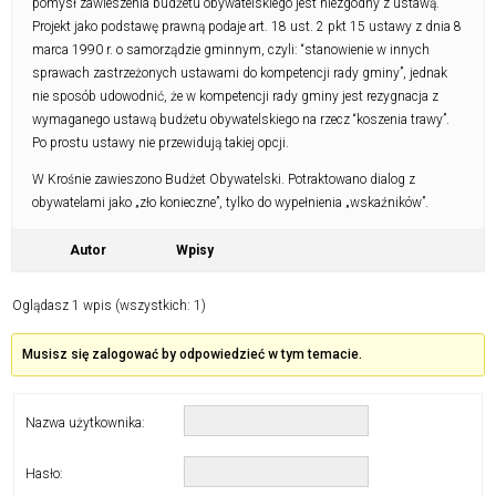
pomysł zawieszenia budżetu obywatelskiego jest niezgodny z ustawą.
Projekt jako podstawę prawną podaje art. 18 ust. 2 pkt 15 ustawy z dnia 8
marca 1990 r. o samorządzie gminnym, czyli: “stanowienie w innych
sprawach zastrzeżonych ustawami do kompetencji rady gminy”, jednak
nie sposób udowodnić, że w kompetencji rady gminy jest rezygnacja z
wymaganego ustawą budżetu obywatelskiego na rzecz “koszenia trawy”.
Po prostu ustawy nie przewidują takiej opcji.
W Krośnie zawieszono Budżet Obywatelski. Potraktowano dialog z
obywatelami jako „zło konieczne”, tylko do wypełnienia „wskaźników”.
Autor
Wpisy
Oglądasz 1 wpis (wszystkich: 1)
Musisz się zalogować by odpowiedzieć w tym temacie.
Nazwa użytkownika:
Hasło: