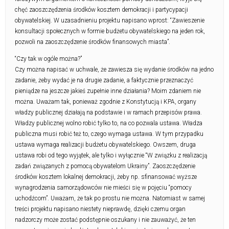
chęć zaoszczędzenia środków kosztem demokracji i partycypacji
obywatelskiej. W uzasadnieniu projektu napisano wprost: “Zawieszenie
konsultacji społecznych w formie budżetu obywatelskiego na jeden rok,
pozwoli na zaoszczędzenie środków finansowych miasta”.
“Czy tak w ogóle można?”
Czy można napisać w uchwale, że zawiesza się wydanie środków na jedno
zadanie, żeby wydać je na drugie zadanie, a faktycznie przeznaczyć
pieniądze na jeszcze jakieś zupełnie inne działania? Moim zdaniem nie
można. Uważam tak, ponieważ zgodnie z Konstytucją i KPA, organy
władzy publicznej działają na podstawie i w ramach przepisów prawa.
Władzy publicznej wolno robić tylko to, na co pozwala ustawa. Władza
publiczna musi robić też to, czego wymaga ustawa. W tym przypadku
ustawa wymaga realizacji budżetu obywatelskiego. Owszem, druga
ustawa robi od tego wyjątek, ale tylko i wyłącznie “W związku z realizacją
zadań związanych z pomocą obywatelom Ukrainy”. Zaoszczędzenie
środków kosztem lokalnej demokracji, żeby np. sfinansować wyższe
wynagrodzenia samorządowców nie mieści się w pojęciu “pomocy
uchodźcom”. Uważam, że tak po prostu nie można. Natomiast w samej
treści projektu napisano niestety nieprawdę, dzięki czemu organ
nadzorczy może zostać podstępnie oszukany i nie zauważyć, że ten