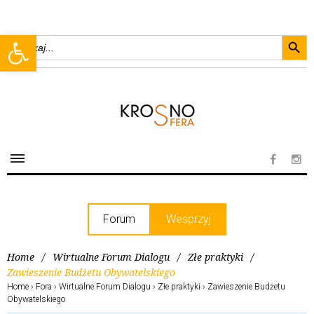
Searc
Open toolbar
Search
for:
Forum
Wesprzyj
Home
/
Wirtualne Forum Dialogu
/
Złe praktyki
/
Zawieszenie Budżetu Obywatelskiego
Home
›
Fora
›
Wirtualne Forum Dialogu
›
Złe praktyki
›
Zawieszenie Budżetu
Obywatelskiego