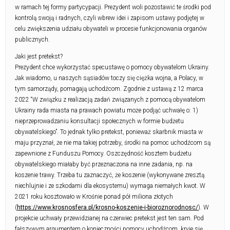
w ramach tej formy partycypacji. Prezydent woli pozostawić te środki pod
kontrolą swoją i radnych, czyli wbrew idei i zapisom ustawy podjętej w
celu zwiększenia udziału obywateli w procesie funkcjonowania organów
publicznych.
Jaki jest pretekst?
Prezydent chce wykorzystać specustawę o pomocy obywatelom Ukrainy.
Jak wiadomo, u naszych sąsiadów toczy się ciężka wojna, a Polacy, w
tym samorządy, pomagają uchodźcom. Zgodnie z ustawą z 12 marca
2022 “W związku z realizacją zadań związanych z pomocą obywatelom
Ukrainy rada miasta na prawach powiatu może podjąć uchwałę o: 1)
nieprzeprowadzaniu konsultacji społecznych w formie budżetu
obywatelskiego”. To jednak tylko pretekst, ponieważ skarbnik miasta w
maju przyznał, że nie ma takiej potrzeby, środki na pomoc uchodźcom są
zapewnione z Funduszu Pomocy. Oszczędność kosztem budżetu
obywatelskiego miałaby być przeznaczona na inne zadania, np. na
koszenie trawy. Trzeba tu zaznaczyć, że koszenie (wykonywane zresztą
niechlujnie i ze szkodami dla ekosystemu) wymaga niemałych kwot. W
2021 roku kosztowało w Krośnie ponad pół miliona złotych
(
https://www.krosnosfera.pl/krosno-koszenie-i-bioroznorodnosc/
). W
projekcie uchwały przewidzianej na czerwiec pretekst jest ten sam. Pod
fałszywym argumentem o konieczności pomocy uchodźcom, kryje się