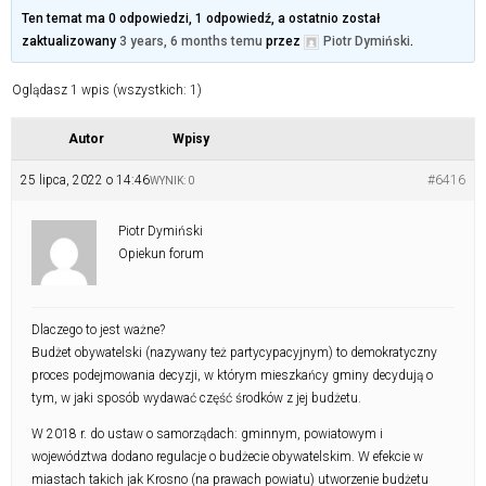
Ten temat ma 0 odpowiedzi, 1 odpowiedź, a ostatnio został
zaktualizowany
3 years, 6 months temu
przez
Piotr Dymiński
.
Oglądasz 1 wpis (wszystkich: 1)
Autor
Wpisy
25 lipca, 2022 o 14:46
#6416
WYNIK: 0
Piotr Dymiński
Opiekun forum
Dlaczego to jest ważne?
Budżet obywatelski (nazywany też partycypacyjnym) to demokratyczny
proces podejmowania decyzji, w którym mieszkańcy gminy decydują o
tym, w jaki sposób wydawać część środków z jej budżetu.
W 2018 r. do ustaw o samorządach: gminnym, powiatowym i
województwa dodano regulacje o budżecie obywatelskim. W efekcie w
miastach takich jak Krosno (na prawach powiatu) utworzenie budżetu