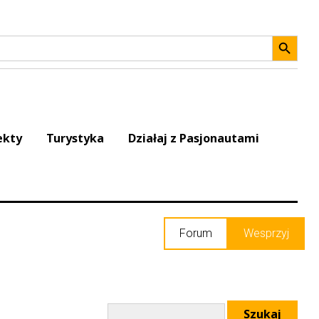
Search 
ekty
Turystyka
Działaj z Pasjonautami
Forum
Wesprzyj