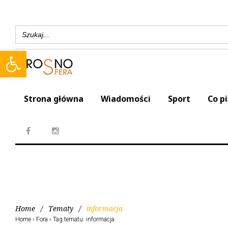
Search
for:
Open toolbar
Strona główna
Wiadomości
Sport
Co p
Home
/
Tematy
/
informacja
Home
›
Fora
›
Tag tematu: informacja