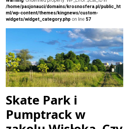
Warning
: Undefined property: WP_Error::$cat_ID in
/home/pasjonauci/domains/krosnosfera.pl/public_ht
ml/wp-content/themes/kingnews/custom-
widgets/widget_category.php
on line
57
Skate Park i
Pumptrack w
zakolu Wisłoka. Czy