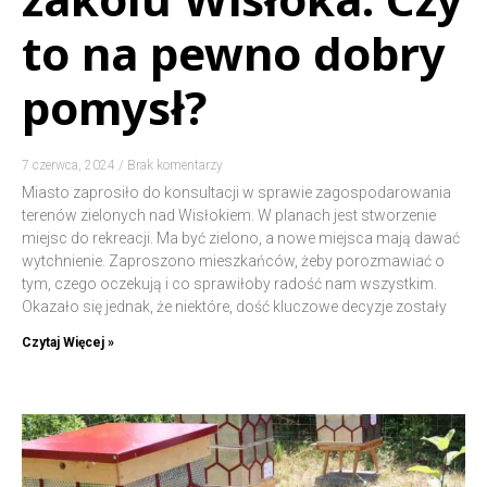
to na pewno dobry
pomysł?
7 czerwca, 2024
Brak komentarzy
Miasto zaprosiło do konsultacji w sprawie zagospodarowania
terenów zielonych nad Wisłokiem. W planach jest stworzenie
miejsc do rekreacji. Ma być zielono, a nowe miejsca mają dawać
wytchnienie. Zaproszono mieszkańców, żeby porozmawiać o
tym, czego oczekują i co sprawiłoby radość nam wszystkim.
Okazało się jednak, że niektóre, dość kluczowe decyzje zostały
Czytaj Więcej »