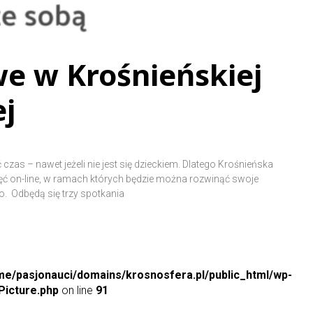
e w Krośnieńskiej
ej
ć czas – nawet jeżeli nie jest się dzieckiem. Dlatego Krośnieńska
jęć on-line, w ramach których będzie można rozwinąć swoje
. Odbędą się trzy spotkania
me/pasjonauci/domains/krosnosfera.pl/public_html/wp-
icture.php
on line
91