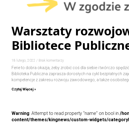
Warsztaty rozwojow
Bibliotece Publiczn
18 lutego, 2022
Brak komentarzy
Ferie to dobra okazja, żeby zrobić coś dla siebie i twórczo spędzi
Biblioteka Publiczna zaprasza dorosłych na cykl bezpłatnych za
kompetencje z zakresu rozwoju zawodowego, a także osobistego
Czytaj Więcej »
Warning
: Attempt to read property "name" on bool in
/ho
content/themes/kingnews/custom-widgets/categoryP