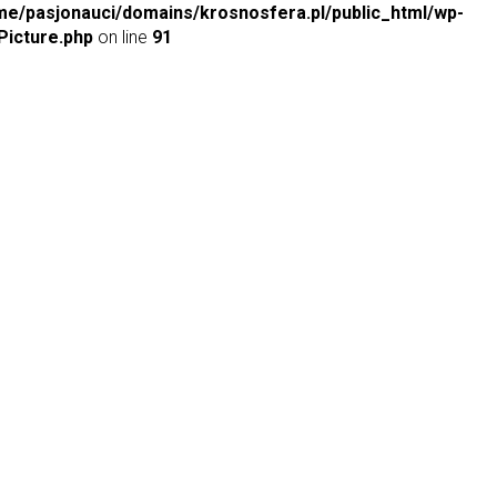
me/pasjonauci/domains/krosnosfera.pl/public_html/wp-
icture.php
on line
91