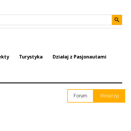
Search 
ekty
Turystyka
Działaj z Pasjonautami
Forum
Wesprzyj