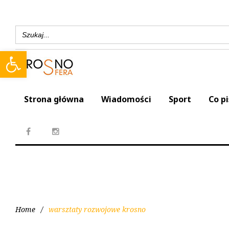
Search
for:
Open toolbar
Strona główna
Wiadomości
Sport
Co p
Home
/
warsztaty rozwojowe krosno