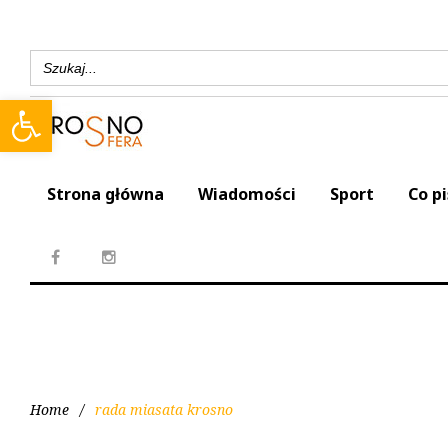
Search
for:
Open toolbar
Strona główna
Wiadomości
Sport
Co p
Home
/
rada miasata krosno