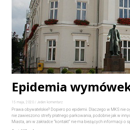
Epidemia wymówe
15 maja, 2020
Jeden komentarz
Prawa obywatelskie? Dopiero po epidemii. Dlaczego w MKS nie 
nie zawieszono strefy płatnego parkowania, podobnie jak w inny
Miasta, ani w zakładce “kontakt” nie ma bieżących informacji o s