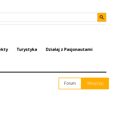
Search 
ekty
Turystyka
Działaj z Pasjonautami
Forum
Wesprzyj