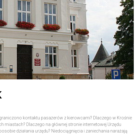
k
ograniczono kontaktu pasażerów z kierowcami? Dlaczego w Krośnie
ch miastach? Dlaczego na głównej stronie internetowej Urzędu
posobie działania urzędu? Niedociągnięcia i zaniechania narażają