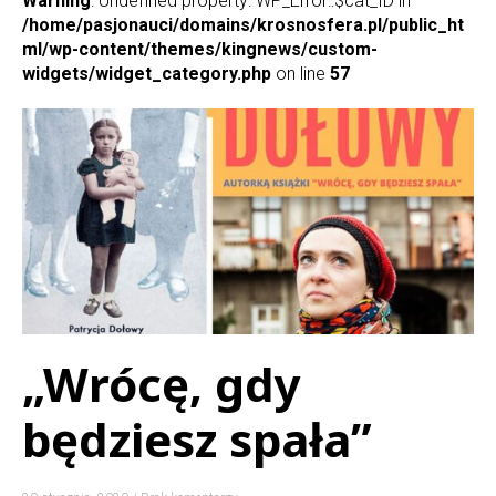
Warning
: Undefined property: WP_Error::$cat_ID in
/home/pasjonauci/domains/krosnosfera.pl/public_ht
ml/wp-content/themes/kingnews/custom-
widgets/widget_category.php
on line
57
„Wrócę, gdy
będziesz spała”