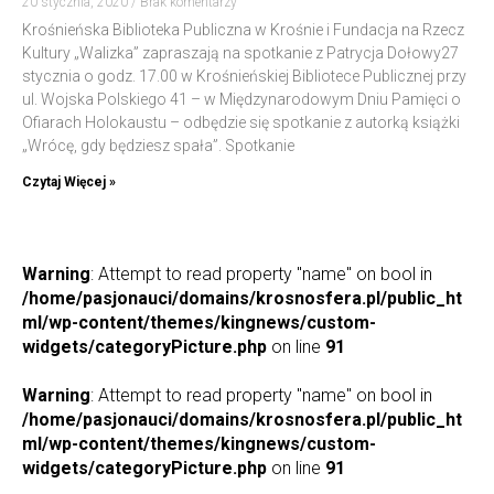
20 stycznia, 2020
Brak komentarzy
Krośnieńska Biblioteka Publiczna w Krośnie i Fundacja na Rzecz
Kultury „Walizka” zapraszają na spotkanie z Patrycja Dołowy27
stycznia o godz. 17.00 w Krośnieńskiej Bibliotece Publicznej przy
ul. Wojska Polskiego 41 – w Międzynarodowym Dniu Pamięci o
Ofiarach Holokaustu – odbędzie się spotkanie z autorką książki
„Wrócę, gdy będziesz spała”. Spotkanie
Czytaj Więcej »
Warning
: Attempt to read property "name" on bool in
/home/pasjonauci/domains/krosnosfera.pl/public_ht
ml/wp-content/themes/kingnews/custom-
widgets/categoryPicture.php
on line
91
Warning
: Attempt to read property "name" on bool in
/home/pasjonauci/domains/krosnosfera.pl/public_ht
ml/wp-content/themes/kingnews/custom-
widgets/categoryPicture.php
on line
91