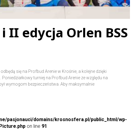
 II edycja Orlen BSS
 odbędą się na Profbud Arenie w Krośnie, a kolejne dzięki
Poniedziałkowy turniej na Profbud Arenie ze względu na
 był wymogom bezpieczeństwa. Aby maksymalnie
me/pasjonauci/domains/krosnosfera.pl/public_html/wp-
icture.php
on line
91