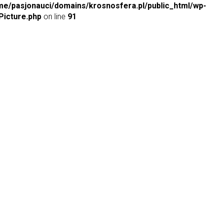
me/pasjonauci/domains/krosnosfera.pl/public_html/wp-
icture.php
on line
91