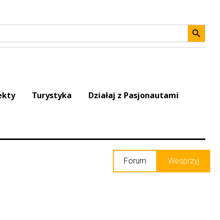
Search 
ekty
Turystyka
Działaj z Pasjonautami
Forum
Wesprzyj