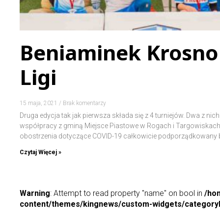
Beniaminek Krosno i
Ligi
15 maja, 2021
Brak komentarzy
Druga edycja tak jak pierwsza składa się z 4 turniejów. Dwa z nich
współpracy z gminą Miejsce Piastowe w Rogach i Targowiskach. 
obostrzenia dotyczące COVID-19 całkowicie podporządkowany
Czytaj Więcej »
Warning
: Attempt to read property "name" on bool in
/ho
content/themes/kingnews/custom-widgets/categoryP