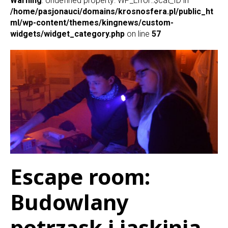
Warning
: Undefined property: WP_Error::$cat_ID in
/home/pasjonauci/domains/krosnosfera.pl/public_ht
ml/wp-content/themes/kingnews/custom-
widgets/widget_category.php
on line
57
Escape room:
Budowlany
potrzask i jaskinia