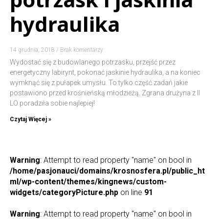
hydraulika
14 grudnia, 2018
Brak komentarzy
Wydostać się z budowlanego potrzasku, przejść przez
energetyczny labirynt, pokonać jaskinie hydraulika, a na koniec
wymknąć się z pułapek umysłu. To tylko część zadań jakie
postawiono przed krośnieńską młodzieżą. Zgrana drużyna z II
LO poradziła sobie najlepiej!
Czytaj Więcej »
Warning
: Attempt to read property "name" on bool in
/home/pasjonauci/domains/krosnosfera.pl/public_ht
ml/wp-content/themes/kingnews/custom-
widgets/categoryPicture.php
on line
91
Warning
: Attempt to read property "name" on bool in