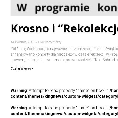
Krosno i “Rekolekc
14 kwietnia, 2025
Brak komentarzy
Zbliża się Wielkanoc, to najważniejsze z chrześcijańskich świąt p
sfinansowano koncerty dla młodzieży w czasie rekolekcji w Krośn
prawem, jedno jest pewne: macie prawo wiedzieć. “Kot Schrödin
Czytaj Więcej »
Warning
: Attempt to read property "name" on bool in
/ho
content/themes/kingnews/custom-widgets/categoryP
Warning
: Attempt to read property "name" on bool in
/ho
content/themes/kingnews/custom-widgets/categoryP