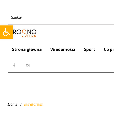
Search
for:
Open toolbar
Strona główna
Wiadomości
Sport
Co p
Home
/
kuratorium