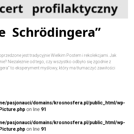
je Schrödingera”
oprzedzone jest tradycyjnie Wielkim Postem i rekolekcjami. Jak
ie? Niezależnie od tego, czy wszystko odbyło się zgodnie z
gera” to eksperyment myślowy, który ma tłumaczyć zawiłości
me/pasjonauci/domains/krosnosfera.pl/public_html/wp-
icture.php
on line
91
me/pasjonauci/domains/krosnosfera.pl/public_html/wp-
icture.php
on line
91