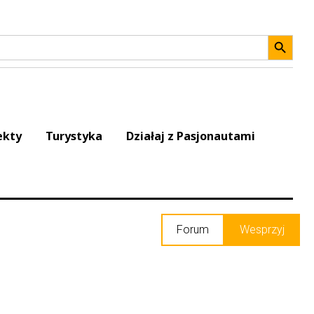
Search 
ekty
Turystyka
Działaj z Pasjonautami
Forum
Wesprzyj