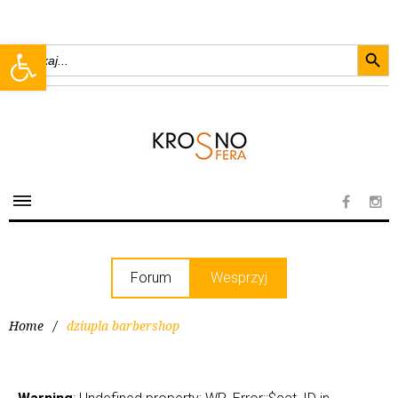
Searc
Open toolbar
Search
for:
Forum
Wesprzyj
Home
/
dziupla barbershop