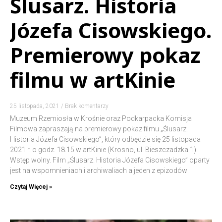
Ślusarz. Historia
Józefa Cisowskiego.
Premierowy pokaz
filmu w artKinie
25 listopada, 2021
Brak komentarzy
Muzeum Rzemiosła w Krośnie oraz Podkarpacka Komisja
Filmowa zapraszają na premierowy pokaz filmu „Ślusarz.
Historia Józefa Cisowskiego”, który odbędzie się 25 listopada
2021 r. o godz. 18.15 w artKinie (Krosno, ul. Bieszczadzka 1).
Wstęp wolny. Film „Ślusarz. Historia Józefa Cisowskiego” oparty
jest na wspomnieniach i archiwaliach a jeden z epizodów
Czytaj Więcej »