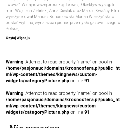
Lwowa”. W najnowszej produkcji Telewizji Obiektyw wystąpili
m.in. Wojciech Zieliński, Anna Cieślak oraz Marcin Kwaśny. Film
wyreżyserował Mariusz Bonaszewski. Marian Wieleżyński to
postać wybitna, wynalazca i pionier przemysłu gazowniczego w
Polsce,
Czytaj Więcej »
Warning
: Attempt to read property "name" on bool in
/home/pasjonauci/domains/krosnosfera.pl/public_ht
ml/wp-content/themes/kingnews/custom-
widgets/categoryPicture.php
on line
91
Warning
: Attempt to read property "name" on bool in
/home/pasjonauci/domains/krosnosfera.pl/public_ht
ml/wp-content/themes/kingnews/custom-
widgets/categoryPicture.php
on line
91