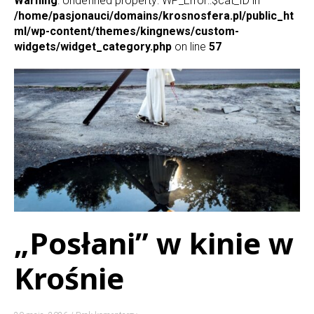
Warning
: Undefined property: WP_Error::$cat_ID in
/home/pasjonauci/domains/krosnosfera.pl/public_ht
ml/wp-content/themes/kingnews/custom-
widgets/widget_category.php
on line
57
„Posłani” w kinie w
Krośnie