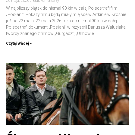
20 maja, 2026
Brak komentarzy
W najbliższy piątek do niemal 90 kin w całej Polsce trafi film
„Posłani”. Pokazy filmu będą miały miejsce w Artkinie w Krośnie
już od 22 maja. 22 maja 2026 roku do niemal 90 kin w całej
Polsce trafi dokument „Posłani” w reżyserii Dariusza Walusiaka,
twórcy znanego z filmów „Gurgacz”, „Ulmowie.
Czytaj Więcej »