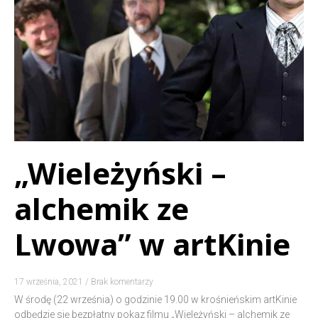
„Wieleżyński –
alchemik ze
Lwowa” w artKinie
17 września, 2021
Brak komentarzy
W środę (22 września) o godzinie 19.00 w krośnieńskim artKinie
odbędzie się bezpłatny pokaz filmu „Wieleżyński – alchemik ze