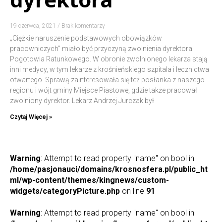
19 czerwca, 2021
Brak komentarzy
„Ciężkie naruszenie podstawowych obowiązków
pracowniczych” miało być przyczyną zwolnienia dyrektora
Pogotowia Ratunkowego. W obronie zwolnionego lekarza stają
inni medycy, w tym lekarze z krośnieńskiego szpitala i lecznictwa
otwartego. Sprawą zainteresowała się też posłanka z naszego
regionu i wójt gminy Miejsce Piastowe, gdzie także pracował
zwolniony dyrektor. Lekarz Andrzej Jurczak był
Czytaj Więcej »
Warning
: Attempt to read property "name" on bool in
/home/pasjonauci/domains/krosnosfera.pl/public_ht
ml/wp-content/themes/kingnews/custom-
widgets/categoryPicture.php
on line
91
Warning
: Attempt to read property "name" on bool in