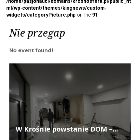
/home/pasjonauci/domains/krosnosfera.pl/public_ht
ml/wp-content/themes/kingnews/custom-
widgets/categoryPicture.php
on line
91
Nie przegap
No event found!
W Krośnie powstanie DOM –...