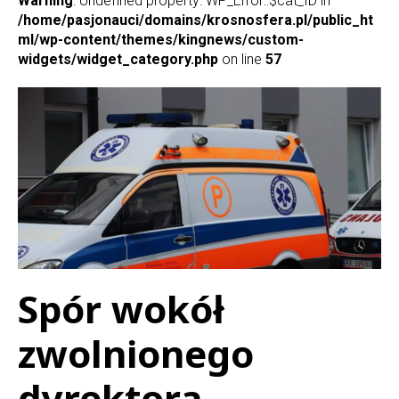
Warning
: Undefined property: WP_Error::$cat_ID in
/home/pasjonauci/domains/krosnosfera.pl/public_ht
ml/wp-content/themes/kingnews/custom-
widgets/widget_category.php
on line
57
Spór wokół
zwolnionego
dyrektora